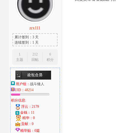
zrx111
累计签到：3 天
连续签到：1 天
1
212
6
主题
回帖
积分
用户组：
战斗矮人
UID：
48214
积分信息:
浮云：2179
金钱：11
精华：0
贡献：0
精华贴：0篇