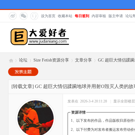
设为首页
收藏本站
每日签到
内容审核
版主申请
论坛
论坛
Size Fetish资源分享
文章分享
GC 超巨大情侣蹂
巨
»
›
›
›
[转载文章]
GC 超巨大情侣蹂躏地球并用射O毁灭人类的故
发表在 2026-3-4 20:11:28
|
显示全部楼层
资源详情
1、以下发布的作品，作品版权归原创作
2、以下付费为对发布者搬运发布劳动价