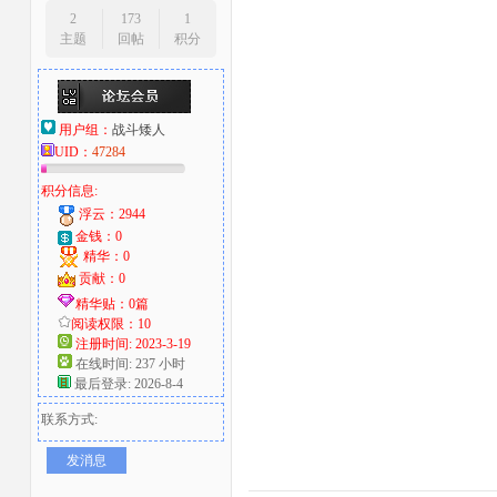
2
173
1
主题
回帖
积分
用户组：
战斗矮人
UID：
47284
积分信息:
浮云：2944
金钱：0
精华：0
贡献：0
精华贴：0篇
阅读权限：10
注册时间: 2023-3-19
在线时间: 237 小时
最后登录: 2026-8-4
联系方式:
发消息