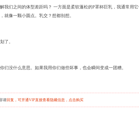
解我们之间的体型差距吗？ 一方面是柔软蓬松的P罩杯巨乳，我通常用它们
，就像一颗小圆点。乳交？想都别想。
划了。
你们没什么意思。如果我用你们做些坏事，也会瞬间变成一团糟。
容请
回复，可开通VIP直接查看隐藏信息，
点击购买