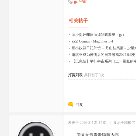
gc
,
宇宙
相关帖子
缩小捉奸却反而掉到套套里（gc）
ZZZ Comics - Magnifier 1-4
縮小奴隷日記外伝 ～月山桂馬篇～少量g
露琪亚成为神明后的日常游戏2024.6.
【已完结】平行宇宙系列（二）暴胀的
打赏列表
共打赏了0次
回复
发表于 2026-3-4 21:14:01
|
显示全部楼层
回复文章看看隐藏内容