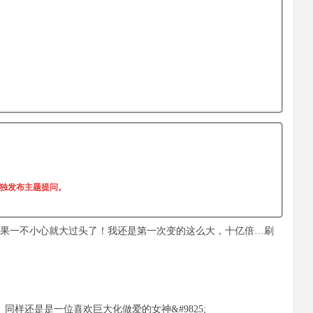
单独发布主题提问。
果一不小心就大过头了！我还是第一次变的这么大，十亿倍…刷
。同样还是是一位喜欢巨大化做爱的女神&#9825;