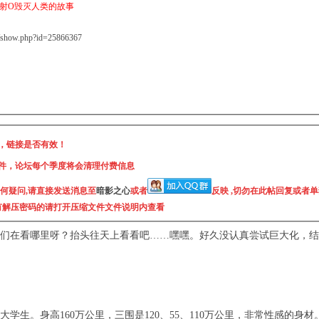
射O毁灭人类的故事
el/show.php?id=25866367
，链接是否有效！
件，论坛每个季度将会清理付费信息
任何疑问,请直接发送消息至
暗影之心
或者
反映 ,切勿在此帖回复或者
没有解压密码的请
打开压缩文件文件说明内
查看
们在看哪里呀？抬头往天上看看吧……嘿嘿。好久没认真尝试巨大化，结
学生。身高160万公里，三围是120、55、110万公里，非常性感的身材