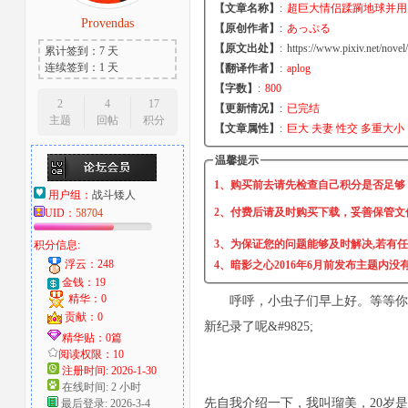
【文章名称】
:
超巨大情侣蹂躏地球并用
Provendas
【原创作者】
:
あっぷる
大
【原文出处】
:
https://www.pixiv.net/nov
累计签到：7 天
连续签到：1 天
【翻译作者】
:
aplog
【字数】
:
800
2
4
17
【更新情况】
:
已完结
主题
回帖
积分
【文章属性】
:
巨大 夫妻 性交 多重大小
温馨提示
1、购买前去请先检查自己积分是否足够
用户组：
战斗矮人
2、付费后请及时购买下载，妥善保管文
UID：
58704
爱
3、为保证您的问题能够及时解决,若有
积分信息:
浮云：248
4、暗影之心2016年6月前发布主题内
金钱：19
精华：0
呼呼，小虫子们早上好。等等你
贡献：0
新纪录了呢&#9825;
精华贴：0篇
阅读权限：10
注册时间: 2026-1-30
在线时间: 2 小时
好
先自我介绍一下，我叫瑠美，20岁是大
最后登录: 2026-3-4