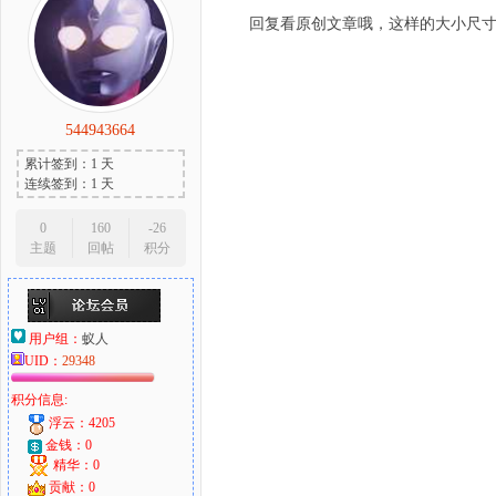
回复看原创文章哦，这样的大小尺
544943664
累计签到：1 天
连续签到：1 天
0
160
-26
主题
回帖
积分
用户组：
蚁人
UID：
29348
积分信息:
浮云：4205
金钱：0
精华：0
贡献：0