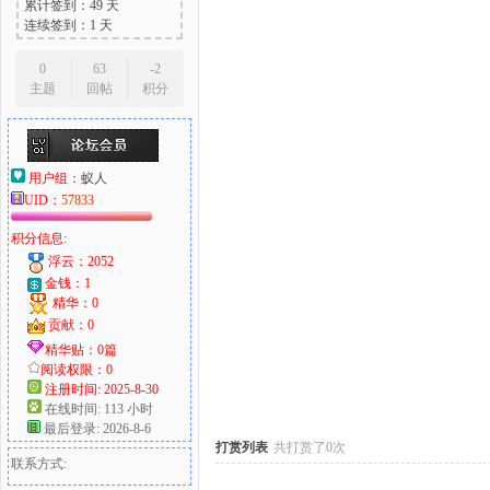
累计签到：49 天
连续签到：1 天
0
63
-2
主题
回帖
积分
大
用户组：
蚁人
UID：
57833
积分信息:
浮云：2052
金钱：1
精华：0
爱
贡献：0
精华贴：0篇
阅读权限：0
注册时间: 2025-8-30
在线时间: 113 小时
最后登录: 2026-8-6
打赏列表
共打赏了0次
联系方式: