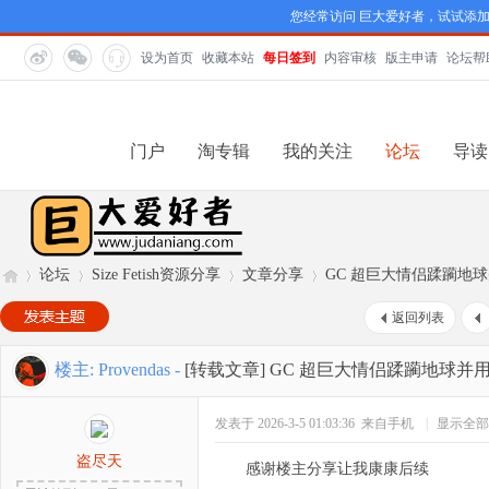
您经常访问 巨大爱好者，试试添
设为首页
收藏本站
每日签到
内容审核
版主申请
论坛帮
门户
淘专辑
我的关注
论坛
导读
论坛
Size Fetish资源分享
文章分享
GC 超巨大情侣蹂躏地
返回列表
巨
»
›
›
›
楼主:
Provendas
-
[转载文章]
GC 超巨大情侣蹂躏地球并
发表于 2026-3-5 01:03:36
来自手机
|
显示全部
盗尽天
感谢楼主分享让我康康后续