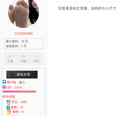
回复看原创文章哦，这样的大小尺
2229283468
累计签到：18 天
连续签到：1 天
0
29
-7
主题
回帖
积分
用户组：
蚁人
UID：
24314
积分信息:
浮云：1492
金钱：24
精华：0