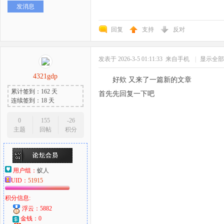
发消息
好
回复
支持
反对
发表于 2026-3-5 01:11:33
来自手机
|
显示全部
4321gdp
好欸 又来了一篇新的文章
累计签到：162 天
首先先回复一下吧
连续签到：18 天
者
0
155
-26
主题
回帖
积分
用户组：
蚁人
UID：
51915
积分信息:
浮云：5882
金钱：0