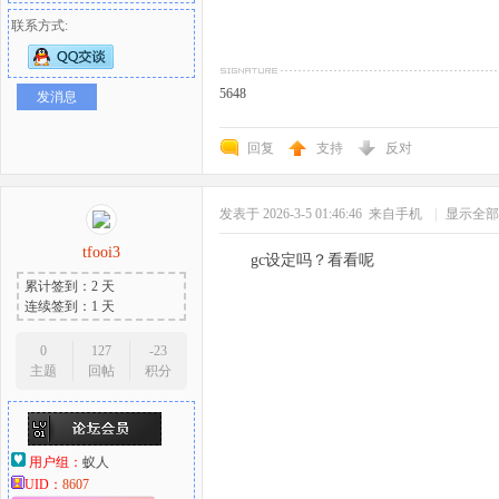
联系方式:
5648
发消息
回复
支持
反对
发表于 2026-3-5 01:46:46
来自手机
|
显示全部
tfooi3
gc设定吗？看看呢
累计签到：2 天
连续签到：1 天
0
127
-23
主题
回帖
积分
用户组：
蚁人
UID：
8607