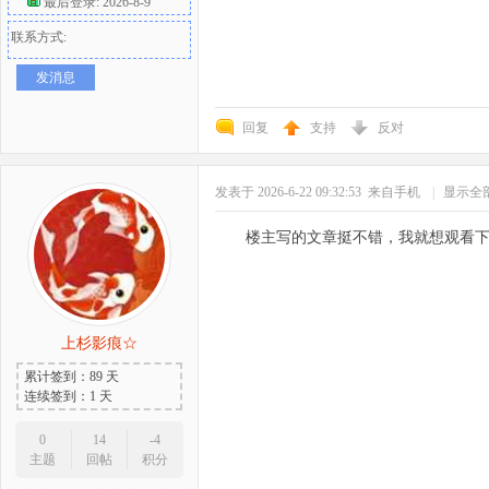
最后登录: 2026-8-9
联系方式:
发消息
回复
支持
反对
发表于 2026-6-22 09:32:53
来自手机
|
显示全
楼主写的文章挺不错，我就想观看
上杉影痕☆
累计签到：89 天
连续签到：1 天
0
14
-4
主题
回帖
积分