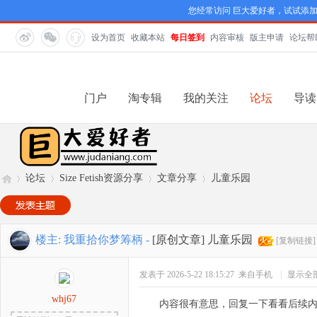
您经常访问 巨大爱好者，试试添
设为首页
收藏本站
每日签到
内容审核
版主申请
论坛帮
门户
淘专辑
我的关注
论坛
导读
论坛
Size Fetish资源分享
文章分享
儿童乐园
巨
»
›
›
›
楼主:
我重拾你梦筹柄
-
[原创文章]
儿童乐园
[复制链接]
发表于 2026-5-22 18:15:27
来自手机
|
显示全
whj67
内容很有意思，回复一下看看后续