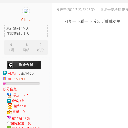
发表于 2026-7-23 22:23:39
|
显示全部楼层
IP
Ahaha
回复一下看一下后续，谢谢楼主
累计签到：9 天
连续签到：1 天
0
18
2
主题
回帖
积分
用户组：
战斗矮人
UID：
58690
积分信息:
浮云：582
金钱：9
精华：0
贡献：0
精华贴：0篇
阅读权限：10