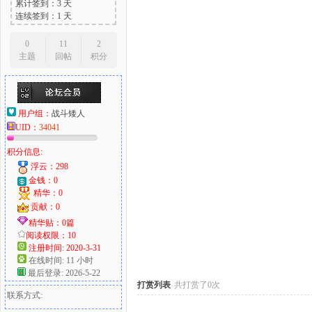
累计签到：3 天
连续签到：1 天
0
11
2
主题
回帖
积分
大
用户组：
战斗矮人
UID：
34041
积分信息:
浮云：298
金钱：0
精华：0
爱
贡献：0
精华贴：0篇
阅读权限：10
注册时间: 2020-3-31
在线时间: 11 小时
最后登录: 2026-5-22
打赏列表
共打赏了0次
联系方式: