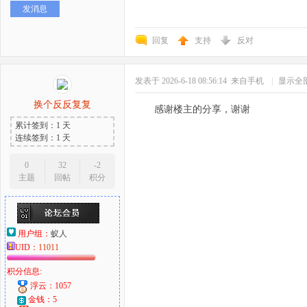
发消息
好
回复
支持
反对
发表于 2026-6-18 08:56:14
来自手机
|
显示全
换个反反复复
感谢楼主的分享，谢谢
累计签到：1 天
连续签到：1 天
者
0
32
-2
主题
回帖
积分
用户组：
蚁人
UID：
11011
积分信息:
浮云：1057
金钱：5