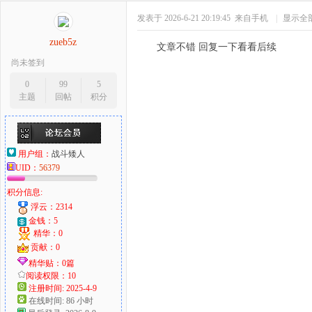
发表于 2026-6-21 20:19:45
来自手机
|
显示全
zueb5z
文章不错 回复一下看看后续
尚未签到
0
99
5
主题
回帖
积分
用户组：
战斗矮人
UID：
56379
积分信息:
浮云：2314
金钱：5
精华：0
贡献：0
精华贴：0篇
阅读权限：10
注册时间: 2025-4-9
在线时间: 86 小时