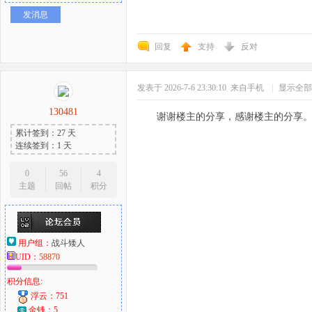
发消息
回复
支持
反对
发表于 2026-7-6 23:30:10
来自手机
|
显示全部
130481
谢谢楼主的分享，感谢楼主的分享
累计签到：27 天
连续签到：1 天
0
56
4
主题
回帖
积分
用户组：
战斗矮人
UID：
58870
积分信息:
浮云：751
金钱：5