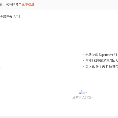
看，没有账号？
立即注册
全部评分记录
]
电脑游戏 Experiment 34 
早期PS2电脑游戏 The
版
萤火虫 多个关卡 解谜
还木有人打赏~