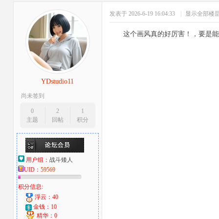
发表于 2026-6-19 16:04:33
|
显示全部楼
这个画风真的好厉害！，要是能
YDstudio11
尚未签到
0
2
1
主题
回帖
积分
用户组：
战斗矮人
UID：
59569
积分信息:
浮云：40
金钱：10
精华：0