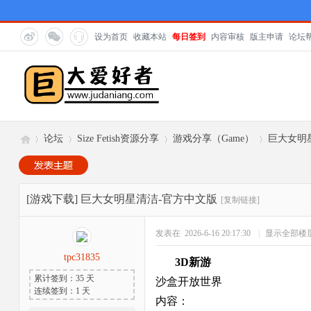
设为首页
收藏本站
每日签到
内容审核
版主申请
论坛
论坛
Size Fetish资源分享
游戏分享（Game）
巨大女明
巨
»
›
›
›
[游戏下载]
巨大女明星清洁-官方中文版
[复制链接]
发表在 2026-6-16 20:17:30
|
显示全部楼
tpc31835
3D新游
累计签到：35 天
沙盒开放世界
连续签到：1 天
内容：