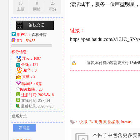
10
8
25
清洁城市，服务一位巨型明星，
主题
回帖
积分
大
链接：
用户组：
森林侏儒
https://pan.baidu.com/s/13JC
UID：
59455
积分信息:
浮云：1097
游客,本付费内容需要支付
18金
金钱：121
精华：0
爱
贡献：2
精华贴：0篇
阅读权限：20
注册时间: 2026-5-18
在线时间: 25 小时
最后登录: 2026-7-23
联系方式:
中文版
,
R-18
,
资源
,
温柔系
,
breasts
发消息
本帖子中包含更多资
好