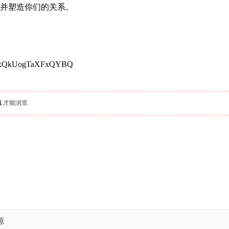
并塑造你们的关系。
_SNvxQkUogTaXFxQYBQ
钱
才能浏览
源