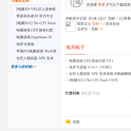
Ta最近发表:
您需要
登录
才可以下载或查
[电脑3D+VR] 巨人进食模
拟器 V0.9.2 [VORE]
带派幸存者3D 官方中文
本帖评分记录: 共1条 [总计: 贡献 + 2] [
查看
Build.23093636+全D
[电脑SLG] The GTS Touch
暗影之心
贡献 + 2
发送短信
总评分：贡献
+2
V0.95
电脑游戏 [3D] 致命幻想
V9.1
电脑游戏 Experiment 34
V0.5.1
埃罗卡进城
相关帖子
V1.0.1（VORE）
早期PS2电脑游戏 The大美
者
人
女巨人模拟器 APK 安卓
电脑游戏 [3D] 致命幻想 V9.1
游戏 内购破解版
更多Ta的好帖>>
埃罗卡进城 V1.0.1（VORE）
女巨人模拟器 APK 安卓游戏 内购破解
[电脑SLG] The GTS Touch V0.95
打赏列表
共打赏了0次
回复