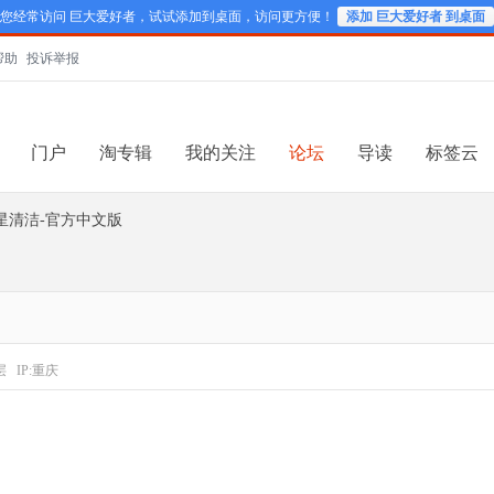
您经常访问 巨大爱好者，试试添加到桌面，访问更方便！
添加 巨大爱好者 到桌面
帮助
投诉举报
门户
淘专辑
我的关注
论坛
导读
标签云
星清洁-官方中文版
层
IP:重庆