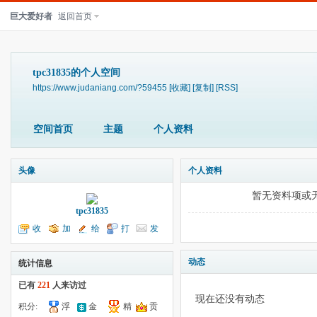
巨大爱好者
返回首页
tpc31835的个人空间
https://www.judaniang.com/?59455
[收藏]
[复制]
[RSS]
空间首页
主题
个人资料
头像
个人资料
暂无资料项或
tpc31835
收
加
给
打
发
听TA
为好友
我留言
个招呼
送消息
动态
统计信息
已有
221
人来访过
现在还没有动态
积分:
浮
金
精
贡