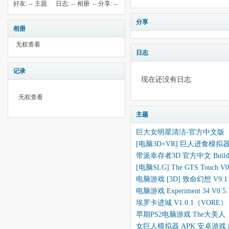
25
钱:
121
云:
献:
2
华:
--
好友:
--
主题:
日志:
--
相册:
--
分享:
--
1097
10
分享
相册
无权查看
日志
记录
现在还没有日志
无权查看
主题
巨大女明星清洁-官方中文版
[电脑3D+VR] 巨人进食模拟器 V0
带派幸存者3D 官方中文 Build.
[电脑SLG] The GTS Touch V0
电脑游戏 [3D] 致命幻想 V9.1
电脑游戏 Experiment 34 V0.5.
埃罗卡进城 V1.0.1（VORE）
早期PS2电脑游戏 The大美人
女巨人模拟器 APK 安卓游戏