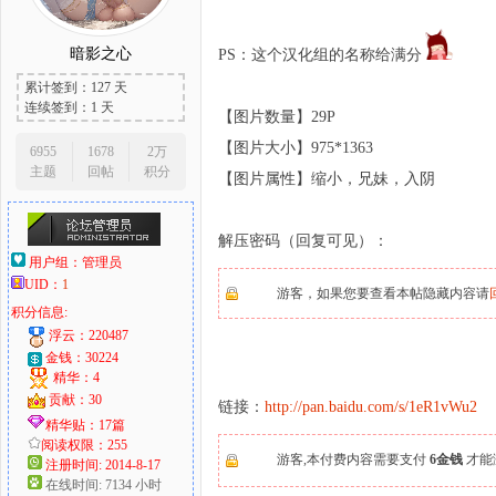
暗影之心
PS：这个汉化组的名称给满分
累计签到：127 天
大
连续签到：1 天
【图片数量】29P
【图片大小】975*1363
6955
1678
2万
主题
回帖
积分
【图片属性】缩小，兄妹，入阴
解压密码（回复可见）：
用户组：
管理员
UID：
1
游客，如果您要查看本帖隐藏内容请
积分信息:
爱
浮云：220487
金钱：30224
精华：4
贡献：30
链接：
http://pan.baidu.com/s/1eR1vWu2
精华贴：17篇
阅读权限：255
游客,本付费内容需要支付
6金钱
才能
注册时间: 2014-8-17
在线时间: 7134 小时