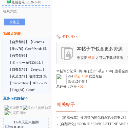
最后登录: 2026-8-10
联系方式:
好
发消息
Ta最近发表:
冬野
,
汉化
【自费禁转】【Giantess
本帖子中包含更多资源
Shrinking Feet】A
【Hsiv76】Carefulwish 15-
16
【自费禁转】
您需要
登录
才可以下载或查看，
【butre3004】Larger Than
【ポッター&#12539;L】
者
Lus
喝下药后变得比怪
【自费禁转】【Soryuu】
本帖评分记录: 共1条 [总计: 浮云 + 50] [
查看全
在巨大娘的家中受雇
【灾厄之轮】暗耀之辉 第
994
浮云 + 50
发送短信
给你32个赞！！
七章（上中）
【dnapalmhead】flex 22-25
总评分：浮云
+50
【Flagg3d】Gentle
Giantess
更多Ta的好帖>>
相关帖子
【游戏分享】被囚禁的阿尔斯&罗梅莉亚v2.
TA今天还未签到
[自翻汉化] ROOKIE SERVICE ATTENDANT