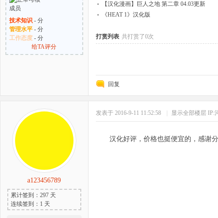
務員姜珉奎
【汉化漫画】巨人之地 第二章 04.03更新
《HEAT 1》汉化版
技术知识
- 分
管理水平
- 分
打赏列表
共打赏了0次
工作态度
- 分
给TA评分
回复
发表于 2016-9-11 11:52:58
|
显示全部楼层
IP
汉化好评，价格也挺便宜的，感谢
a123456789
累计签到：297 天
连续签到：1 天