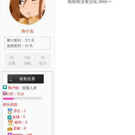
哈哈哈没有汉化 6666~~
海小虫
累计签到：373 天
连续签到：10 天
70
958
93
主题
回帖
积分
用户组：
联盟人类
UID：
3516
积分信息:
浮云：1
金钱：9
精华：0
贡献：0