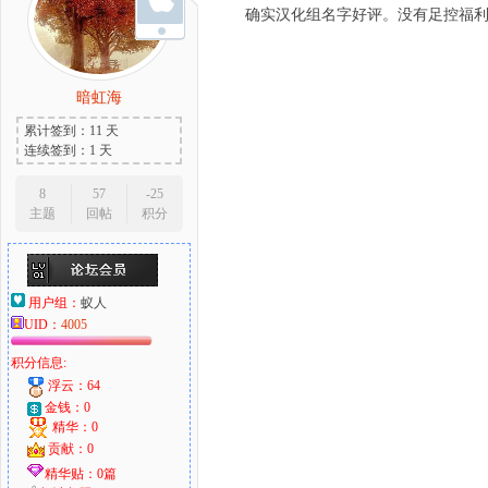
确实汉化组名字好评。没有足控福
暗虹海
累计签到：11 天
连续签到：1 天
8
57
-25
主题
回帖
积分
用户组：
蚁人
UID：
4005
积分信息:
浮云：64
金钱：0
精华：0
贡献：0
精华贴：0篇