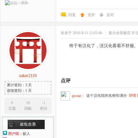
回复
支持
反对
发表于 2016-9-11 12:03:40
|
显示全部楼层
IP
终于有汉化了，没汉化看着不舒服
zaker2110
点评
累计签到：3 天
连续签到：1 天
这个汉化组的名称给满分
详情
qweaz：
0
19
-1
主题
回帖
积分
用户组：
蚁人