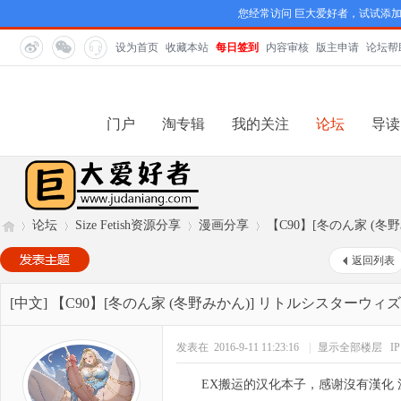
您经常访问 巨大爱好者，试试添
设为首页
收藏本站
每日签到
内容审核
版主申请
论坛帮
门户
淘专辑
我的关注
论坛
导读
论坛
Size Fetish资源分享
漫画分享
【C90】[冬のん家 (冬野
返回列表
巨
»
›
›
›
[中文]
【C90】[冬のん家 (冬野みかん)] リトルシスターウ
发表在 2016-9-11 11:23:16
|
显示全部楼层
I
EX搬运的汉化本子，感谢沒有漢化