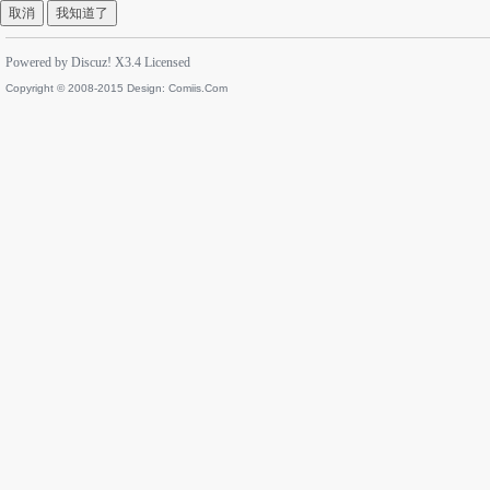
取消
我知道了
Powered by
Discuz!
X3.4
Licensed
Copyright © 2008-2015 Design:
Comiis.Com