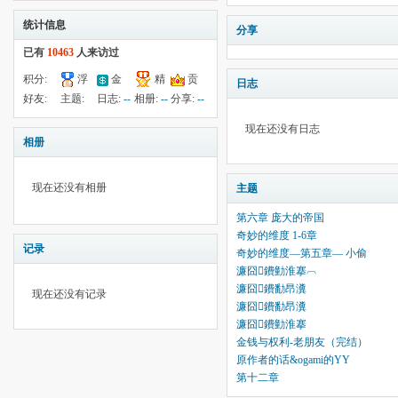
统计信息
分享
已有
10463
人来访过
积分:
浮
金
精
贡
日志
397
钱:
云:
献:
--
华:
--
好友:
主题:
日志:
--
相册:
--
分享:
--
25455
36435
42
136
现在还没有日志
相册
现在还没有相册
主题
第六章 庞大的帝国
奇妙的维度 1-6章
记录
奇妙的维度—第五章— 小偷
濂囧鐨勭淮搴︹
濂囧鐨勫昂瀵
现在还没有记录
濂囧鐨勫昂瀵
濂囧鐨勭淮搴
金钱与权利-老朋友（完结）
原作者的话&ogami的YY
第十二章