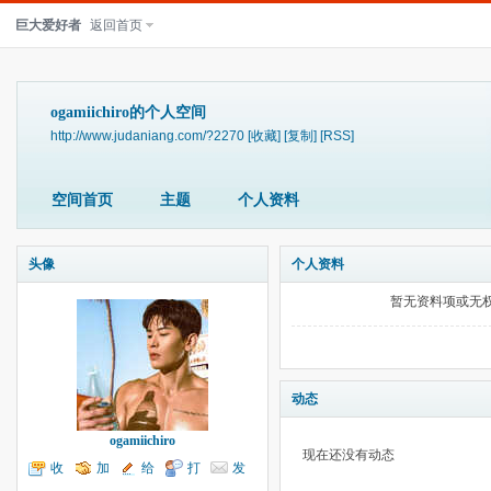
巨大爱好者
返回首页
ogamiichiro的个人空间
http://www.judaniang.com/?2270
[收藏]
[复制]
[RSS]
空间首页
主题
个人资料
头像
个人资料
暂无资料项或无
动态
ogamiichiro
现在还没有动态
收
加
给
打
发
听TA
为好友
我留言
个招呼
送消息