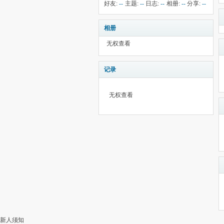
钱:
5
云:
751
献:
--
华:
--
好友:
--
主题:
--
日志:
--
相册:
--
分享:
--
相册
无权查看
记录
无权查看
新人须知