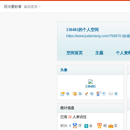
巨大爱好者
返回首页
130481的个人空间
https://www.judaniang.com/?58870
[收藏
空间首页
主题
个人资
头像
130481
收
加
给
打
发
听TA
为好友
我留言
个招呼
送消息
统计信息
已有
21
人来访过
积分:
4
浮
金
精
贡