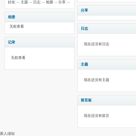
钱:
--
云:
517
献:
--
华:
--
好友:
--
主题:
--
日志:
--
相册:
--
分享:
--
分享
相册
无权查看
日志
记录
现在还没有日志
无权查看
主题
现在还没有主题
留言板
现在还没有留言
新人须知