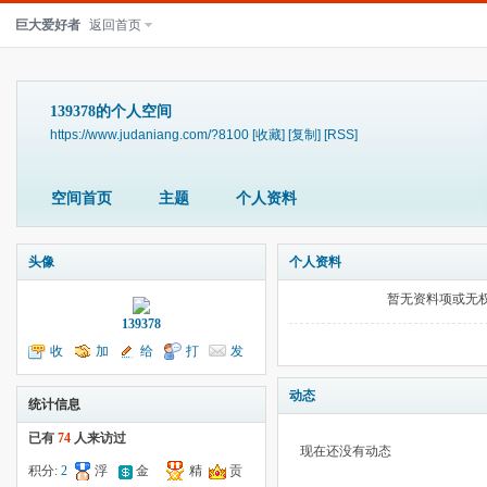
巨大爱好者
返回首页
139378的个人空间
https://www.judaniang.com/?8100
[收藏]
[复制]
[RSS]
空间首页
主题
个人资料
头像
个人资料
暂无资料项或无
139378
收
加
给
打
发
听TA
为好友
我留言
个招呼
送消息
动态
统计信息
已有
74
人来访过
现在还没有动态
积分:
2
浮
金
精
贡