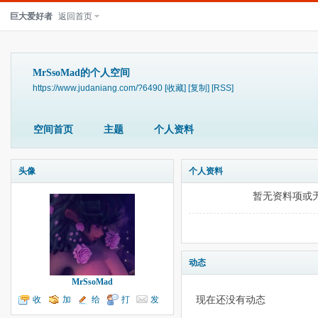
巨大爱好者
返回首页
MrSsoMad的个人空间
https://www.judaniang.com/?6490
[收藏]
[复制]
[RSS]
空间首页
主题
个人资料
头像
个人资料
暂无资料项或
动态
MrSsoMad
现在还没有动态
收
加
给
打
发
听TA
为好友
我留言
个招呼
送消息