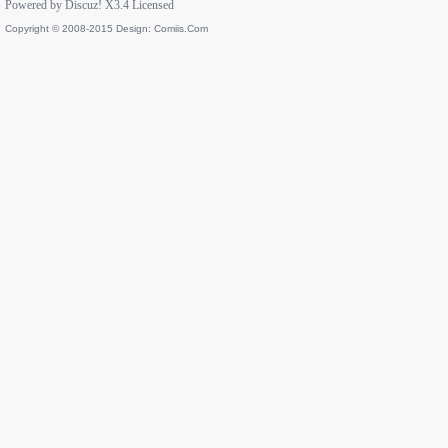
Powered by
Discuz!
X3.4
Licensed
Copyright © 2008-2015 Design:
Comiis.Com