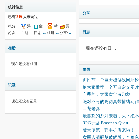
统计信息
分享
已有
219
人来访过
积分:
浮
金
精
贡
77
钱:
--
日志
云:
423
献:
--
华:
--
好友:
主题:
日志:
--
相册:
--
分享:
--
10
20
现在还没有日志
相册
现在还没有相册
主题
再推荐一个巨大娘游戏网址给
记录
给大家推荐一个可自定义图
自费的，大家肯定有印象
现在还没有记录
绝对不亏的高仿真带情绪动作
巨龙老婆
最喜欢的系列来啦，买下绝不
RPG手游 Peasant s-Quest
魔天使第一部手机版来啦！
女巨人清醒梦破解版，全角色