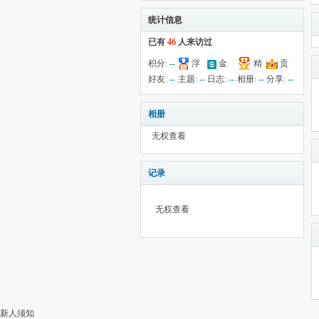
统计信息
已有
46
人来访过
积分:
--
浮
金
精
贡
钱:
--
云:
献:
--
华:
--
好友:
--
主题:
--
日志:
--
相册:
--
分享:
--
1433
相册
无权查看
记录
无权查看
新人须知