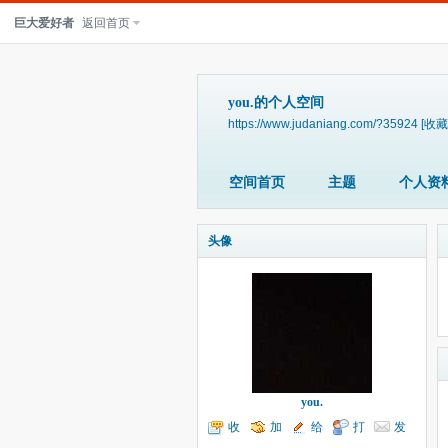
巨大爱好者
返回首页
you.的个人空间
https://www.judaniang.com/?35924
[收藏
空间首页
主题
个人资
头像
you.
收
加
给
打
发
听TA
为好友
我留言
个招呼
送消息