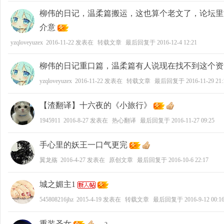
柳伟的日记，温柔篇搬运，这也算个老文了，论坛里
介意
yzqloveyuzex
2016-11-22
发表在
转载文章
最后回复于
2016-12-4 12:21
柳伟的日记重口篇，温柔篇有人说现在找不到这个资
yzqloveyuzex
2016-11-22
发表在
转载文章
最后回复于
2016-11-29 21:
【渣翻译】十六夜的《小旅行》
1945911
2016-8-27
发表在
热心翻译
最后回复于
2016-11-27 09:25
手心里的妖王一口气更完
翼龙殇
2016-4-27
发表在
原创文章
最后回复于
2016-10-6 22:17
城之媚主1
545808216jhz
2015-4-19
发表在
转载文章
最后回复于
2016-9-12 00:1
重装圣女