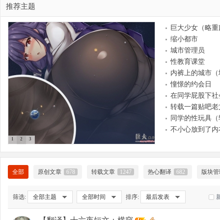
推荐主题
巨大少女（略重
缩小都市
大
城市管理员
性教育课堂
内裤上的城市（
憧憬的约会日
在同学屁股下社
转载一篇贴吧老
同学的性玩具（
不小心放到了内
1
2
3
爱
全部
原创文章
678
转载文章
1247
热心翻译
682
版块管
筛选:
全部主题
全部时间
排序:
最后发表