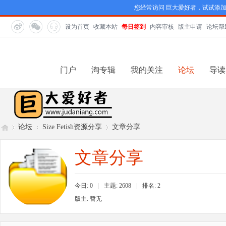
您经常访问 巨大爱好者，试试添
设为首页
收藏本站
每日签到
内容审核
版主申请
论坛帮
门户
淘专辑
我的关注
论坛
导读
论坛
Size Fetish资源分享
文章分享
文章分享
巨
»
›
›
今日: 0
|
主题: 2608
|
排名:
2
版主: 暂无