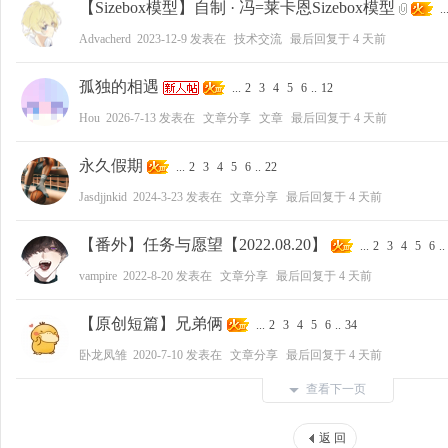
【Sizebox模型】自制 · 冯=莱卡恩Sizebox模型
..
Advacherd
2023-12-9
发表在
技术交流
最后回复于
4 天前
孤独的相遇
...
2
3
4
5
6
..
12
Hou
2026-7-13
发表在
文章分享
文章
最后回复于
4 天前
永久假期
...
2
3
4
5
6
..
22
Jasdjjnkid
2024-3-23
发表在
文章分享
最后回复于
4 天前
【番外】任务与愿望【2022.08.20】
...
2
3
4
5
6
..
vampire
2022-8-20
发表在
文章分享
最后回复于
4 天前
【原创短篇】兄弟俩
...
2
3
4
5
6
..
34
卧龙凤雏
2020-7-10
发表在
文章分享
最后回复于
4 天前
查看下一页
返 回