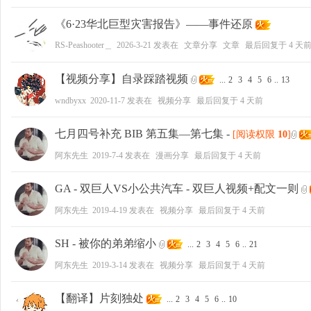
《6·23华北巨型灾害报告》——事件还原
好
RS-Peashooter＿
2026-3-21
发表在
文章分享
文章
最后回复于
4 天
【视频分享】自录踩踏视频
...
2
3
4
5
6
..
13
wndbyxx
2020-11-7
发表在
视频分享
最后回复于
4 天前
七月四号补充 BIB 第五集—第七集
-
[阅读权限
10
]
阿东先生
2019-7-4
发表在
漫画分享
最后回复于
4 天前
者
GA - 双巨人VS小公共汽车 - 双巨人视频+配文一则
阿东先生
2019-4-19
发表在
视频分享
最后回复于
4 天前
SH - 被你的弟弟缩小
...
2
3
4
5
6
..
21
阿东先生
2019-3-14
发表在
视频分享
最后回复于
4 天前
【翻译】片刻独处
...
2
3
4
5
6
..
10