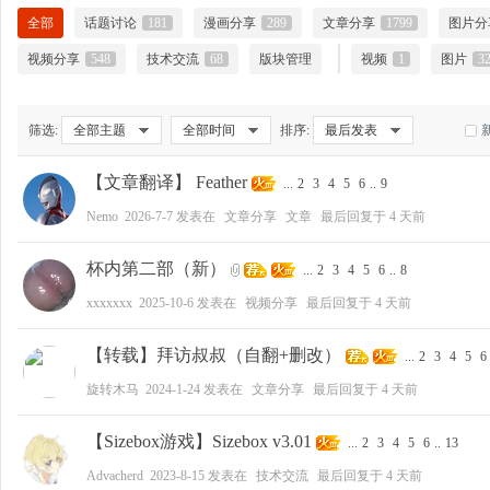
全部
话题讨论
181
漫画分享
289
文章分享
1799
图片分
视频分享
548
技术交流
68
版块管理
视频
1
图片
3
大
筛选:
全部主题
全部时间
排序:
最后发表
【文章翻译】 Feather
...
2
3
4
5
6
..
9
Nemo
2026-7-7
发表在
文章分享
文章
最后回复于
4 天前
杯内第二部（新）
...
2
3
4
5
6
..
8
xxxxxxx
2025-10-6
发表在
视频分享
最后回复于
4 天前
爱
【转载】拜访叔叔（自翻+删改）
...
2
3
4
5
6
旋转木马
2024-1-24
发表在
文章分享
最后回复于
4 天前
【Sizebox游戏】Sizebox v3.01
...
2
3
4
5
6
..
13
Advacherd
2023-8-15
发表在
技术交流
最后回复于
4 天前