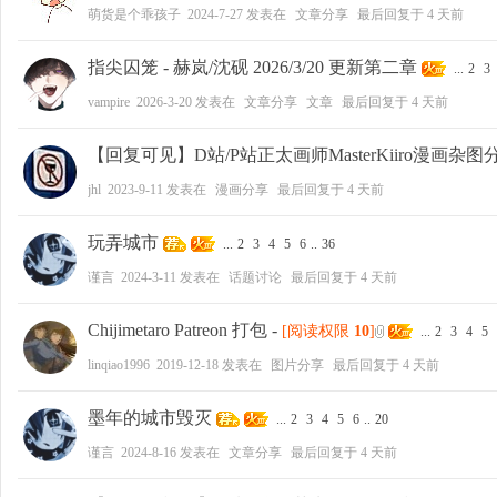
萌货是个乖孩子
2024-7-27
发表在
文章分享
最后回复于
4 天前
指尖囚笼 - 赫岚/沈砚 2026/3/20 更新第二章
...
2
3
vampire
2026-3-20
发表在
文章分享
文章
最后回复于
4 天前
【回复可见】D站/P站正太画师MasterKiiro漫画杂图
jhl
2023-9-11
发表在
漫画分享
最后回复于
4 天前
玩弄城市
...
2
3
4
5
6
..
36
谨言
2024-3-11
发表在
话题讨论
最后回复于
4 天前
Chijimetaro Patreon 打包
-
[阅读权限
10
]
...
2
3
4
5
linqiao1996
2019-12-18
发表在
图片分享
最后回复于
4 天前
墨年的城市毁灭
...
2
3
4
5
6
..
20
谨言
2024-8-16
发表在
文章分享
最后回复于
4 天前