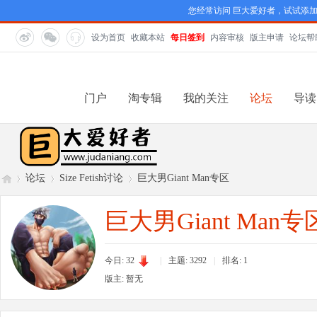
您经常访问 巨大爱好者，试试添
设为首页
收藏本站
每日签到
内容审核
版主申请
论坛帮
门户
淘专辑
我的关注
论坛
导读
论坛
Size Fetish讨论
巨大男Giant Man专区
巨大男Giant Man专
巨
»
›
›
今日: 32
|
主题: 3292
|
排名:
1
版主: 暂无