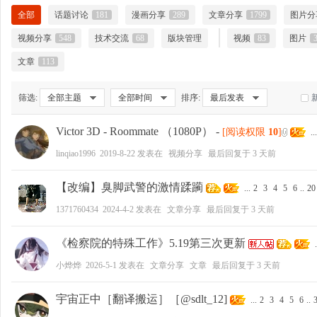
全部
话题讨论
181
漫画分享
289
文章分享
1799
图片分
视频分享
548
技术交流
68
版块管理
视频
83
图片
文章
113
大
筛选:
全部主题
全部时间
排序:
最后发表
Victor 3D - Roommate （1080P）
-
[阅读权限
10
]
...
linqiao1996
2019-8-22
发表在
视频分享
最后回复于
3 天前
【改编】臭脚武警的激情蹂躏
...
2
3
4
5
6
..
20
爱
1371760434
2024-4-2
发表在
文章分享
最后回复于
3 天前
《检察院的特殊工作》5.19第三次更新
.
小烨烨
2026-5-1
发表在
文章分享
文章
最后回复于
3 天前
宇宙正中［翻译搬运］［@sdlt_12]
...
2
3
4
5
6
..