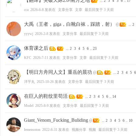
【翻译】突破天际2.0-南方之地
...
2
3
4
5
6
..
17
cca
2026-6-8
发表在
文章分享
文章
最后回复于
3 天前
大禹（王者，giga，白靴白袜，踩踏，射）
...
2
yyywj
2026-2-8
发表在
文章分享
最后回复于
3 天前
体育课之后
...
2
3
4
5
6
..
23
KFC
2026-7-11
发表在
文章分享
文章
最后回复于
3 天前
【明日方舟同人文】重岳的晨功
...
2
3
4
5
6
洋芋丸
2025-10-26
发表在
文章分享
最后回复于
3 天前
在巨人的鞋纹里苟活
...
2
3
4
5
6
..
14
Model
2025-8-9
发表在
文章分享
最后回复于
3 天前
Giant_Venom_Fucking_Buliding
...
2
3
4
5
6
..
10
lemensoton
2022-8-31
发表在
视频分享
视频
最后回复于
3 天前