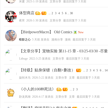
米夏
2023-1-19
发表在
文章分享
最后回复于
3 天前
好
体型商店
...
2
3
4
5
6
..
30
夜宵
2026-1-30
发表在
文章分享
最后回复于
3 天前
【BirdpowerMacro】 Old Comics
New
暗影之心
5 天前
发表在
漫画分享
漫画
最后回复于
3 天前
【文章分享】宠物实验 第11-15 章 - 03/25-03/30 -
者
Litbuge
2022-3-25
发表在
文章分享
最后回复于
3 天前
【转载】贴身保镖（自翻+删改）
...
2
3
4
5
6
..
14
旋转木马
2026-5-22
发表在
文章分享
文章
最后回复于
3 天前
《小人的100种死法》
...
2
3
卧龙凤雏
2026-4-17
发表在
文章分享
文章
最后回复于
3 天前