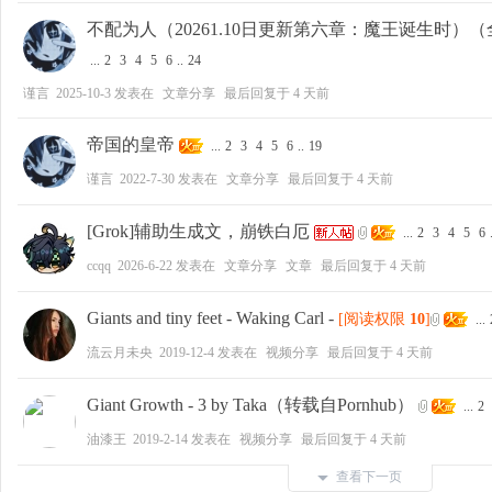
不配为人（20261.10日更新第六章：魔王诞生时）
...
2
3
4
5
6
..
24
谨言
2025-10-3
发表在
文章分享
最后回复于
4 天前
帝国的皇帝
...
2
3
4
5
6
..
19
谨言
2022-7-30
发表在
文章分享
最后回复于
4 天前
[Grok]辅助生成文，崩铁白厄
...
2
3
4
5
6
ccqq
2026-6-22
发表在
文章分享
文章
最后回复于
4 天前
Giants and tiny feet - Waking Carl
-
[阅读权限
10
]
...
流云月未央
2019-12-4
发表在
视频分享
最后回复于
4 天前
Giant Growth - 3 by Taka（转载自Pornhub）
...
2
油漆王
2019-2-14
发表在
视频分享
最后回复于
4 天前
查看下一页