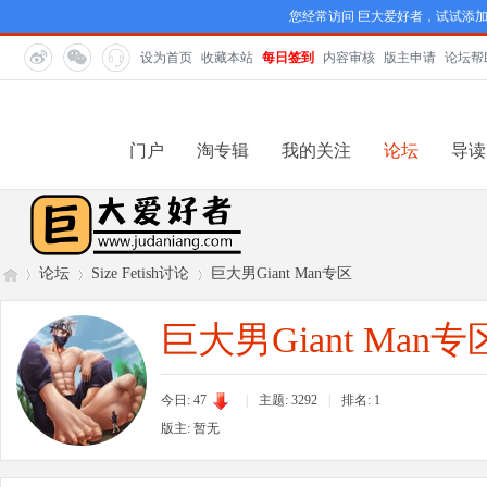
您经常访问 巨大爱好者，试试添
设为首页
收藏本站
每日签到
内容审核
版主申请
论坛帮
门户
淘专辑
我的关注
论坛
导读
论坛
Size Fetish讨论
巨大男Giant Man专区
巨大男Giant Man专
巨
»
›
›
今日: 47
|
主题: 3292
|
排名:
1
版主: 暂无