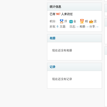
统计信息
已有
907
人来访过
积分:
浮
金
精
贡
180
钱:
5
云:
575
献:
--
华:
--
好友:
6
主题:
日志:
--
相册:
--
分享:
--
54
相册
现在还没有相册
记录
现在还没有记录