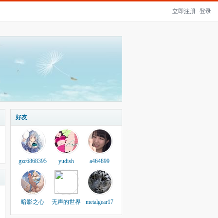
立即注册
登录
好友
gzc6868395
yudish
a464899
暗影之心
无声的世界
metalgear17