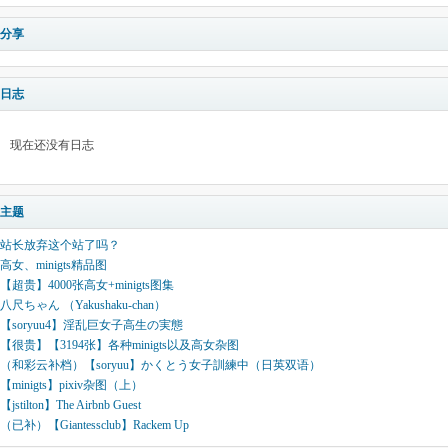
分享
日志
现在还没有日志
主题
站长放弃这个站了吗？
高女、minigts精品图
【超贵】4000张高女+minigts图集
八尺ちゃん （Yakushaku-chan）
【soryuu4】淫乱巨女子高生の実態
【很贵】【3194张】各种minigts以及高女杂图
（和彩云补档）【soryuu】かくとう女子訓練中（日英双语）
【minigts】pixiv杂图（上）
【jstilton】The Airbnb Guest
（已补）【Giantessclub】Rackem Up