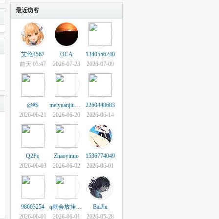
最近访客
艾伦4567
OCA
1340556240
前天 03:47
2026-07-23
2026-07-09
@#$
meiyuanjiubobo
2260448683
2026-06-21
2026-06-20
2026-06-14
Q2Pq
Zhaoyinuo
1536774049
2026-06-03
2026-06-02
2026-06-01
98603254
q就会放挂机狗
BaiJiu
2026-06-01
2026-06-01
2026-05-28