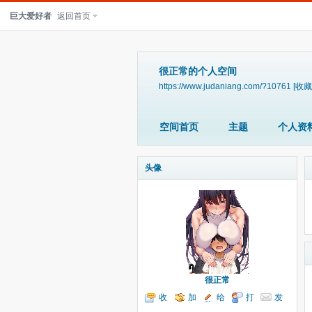
巨大爱好者
返回首页
很正常的个人空间
https://www.judaniang.com/?10761
[收藏
空间首页
主题
个人资
头像
很正常
收
加
给
打
发
听TA
为好友
我留言
个招呼
送消息