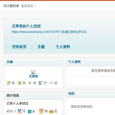
巨大爱好者
返回首页
天秀哥的个人空间
https://www.judaniang.com/?19797
[收藏]
[复制]
[RSS]
空间首页
主题
个人资料
头像
个人资料
暂无资料项或无
天秀哥
收
加
给
打
发
听TA
为好友
我留言
个招呼
送消息
动态
统计信息
已有
6
人来访过
现在还没有动态
积分:
1
浮
金
精
贡