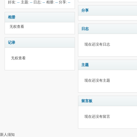
钱:
100
云:
746
献:
--
华:
--
好友:
--
主题:
--
日志:
--
相册:
--
分享:
--
分享
相册
无权查看
日志
记录
现在还没有日志
无权查看
主题
现在还没有主题
留言板
现在还没有留言
新人须知