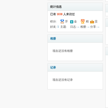
统计信息
已有
1038
人来访过
积分:
浮
金
精
贡
454
钱:
--
云:
--
献:
1
华:
--
好友:
1
主题:
日志:
--
相册:
--
分享:
--
65
相册
现在还没有相册
记录
现在还没有记录