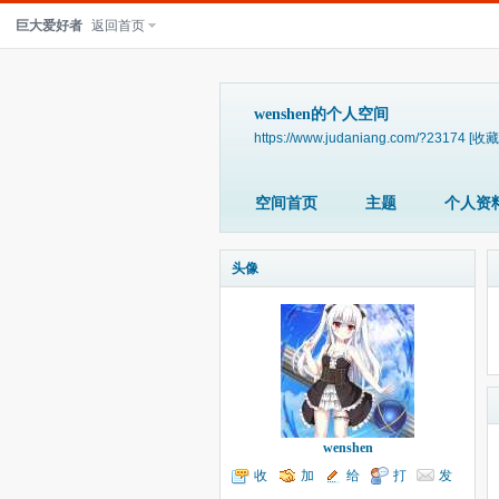
巨大爱好者
返回首页
wenshen的个人空间
https://www.judaniang.com/?23174
[收藏
空间首页
主题
个人资
头像
wenshen
收
加
给
打
发
听TA
为好友
我留言
个招呼
送消息