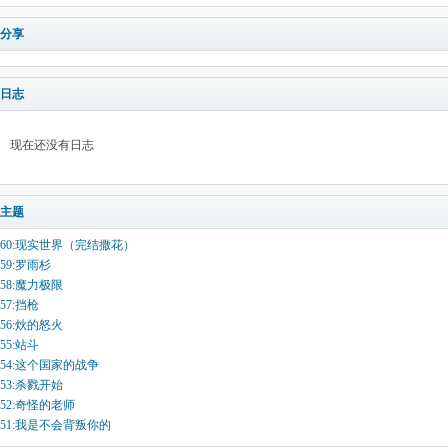
分享
日志
现在还没有日志
主题
60:现实世界（完结撒花）
59:罗雨杉
58:魔力极限
57:挡枪
56:炏的怒火
55:站斗
54:这个国家的战争
53:杀戮开始
52:奇怪的老师
51:我是不会背叛你的