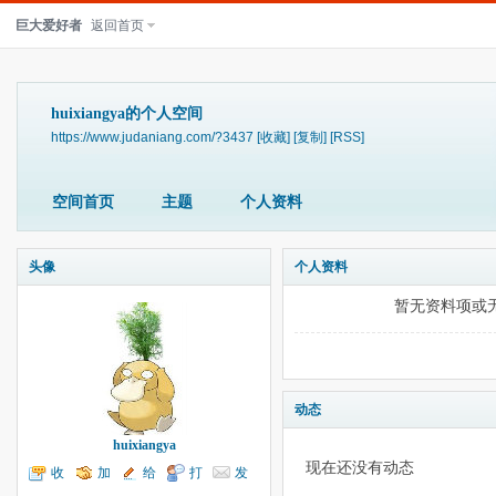
巨大爱好者
返回首页
huixiangya的个人空间
https://www.judaniang.com/?3437
[收藏]
[复制]
[RSS]
空间首页
主题
个人资料
头像
个人资料
暂无资料项或
动态
huixiangya
现在还没有动态
收
加
给
打
发
听TA
为好友
我留言
个招呼
送消息