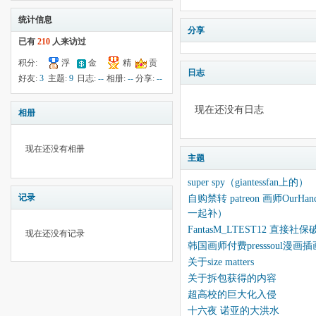
统计信息
分享
已有
210
人来访过
积分:
浮
金
精
贡
日志
34
钱:
5
云:
45
献:
--
华:
--
好友:
3
主题:
9
日志:
--
相册:
--
分享:
--
现在还没有日志
相册
现在还没有相册
主题
super spy（giantessfan上的）
记录
自购禁转 patreon 画师O
一起补）
FantasM_LTEST12 直接社
现在还没有记录
韩国画师付费presssoul漫
关于size matters
关于拆包获得的内容
超高校的巨大化入侵
十六夜 诺亚的大洪水