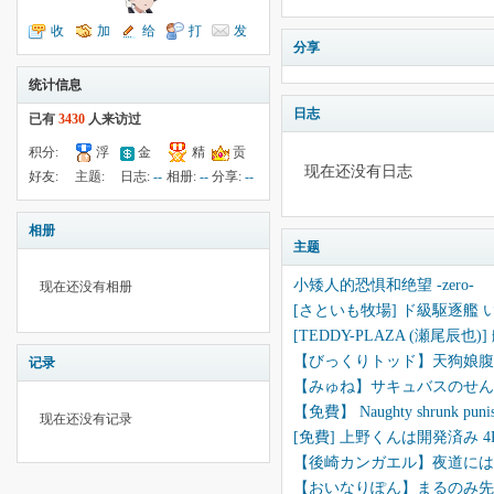
收
加
给
打
发
分享
听TA
为好友
我留言
个招呼
送消息
统计信息
日志
已有
3430
人来访过
积分:
浮
金
精
贡
现在还没有日志
-72
钱:
960
云:
献:
--
华:
--
好友:
主题:
日志:
--
相册:
--
分享:
--
29411
10
38
相册
主题
小矮人的恐惧和绝望 -zero-
现在还没有相册
[さといも牧場] ド級駆逐艦 
[TEDDY-PLAZA (瀬尾辰也
【びっくりトッド】天狗娘腹
记录
【みゅね】サキュバスのせん
【免費】 Naughty shrunk puni
现在还没有记录
[免費] 上野くんは開発済み 
【後崎カンガエル】夜道には
【おいなりぽん】まるのみ先