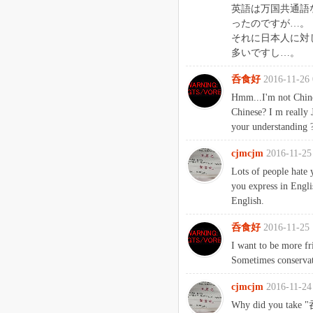
英語は万国共通語
ったのですが…。
それに日本人に対
多いですし…。
呑食好
2016-11-26 
Hmm...I'm not Chines
Chinese? I m really 
your understanding 
cjmcjm
2016-11-25
Lots of people hate 
you express in Engl
English.
呑食好
2016-11-25 
I want to be more fr
Sometimes conservat
cjmcjm
2016-11-24
Why did you take "