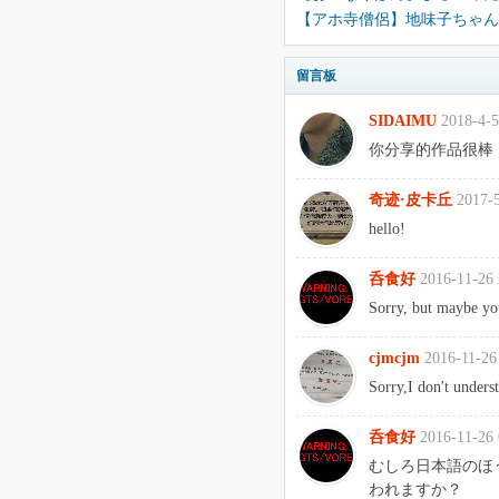
【アホ寺僧侶】地味子ちゃん
留言板
SIDAIMU
2018-4-5
你分享的作品很棒
奇迹·皮卡丘
2017-5
hello!
呑食好
2016-11-26 
Sorry, but maybe yo
cjmcjm
2016-11-26
Sorry,I don't unders
呑食好
2016-11-26 
むしろ日本語のほ
われますか？