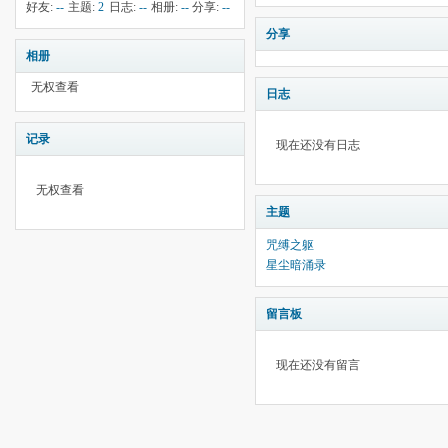
钱:
17
云:
260
献:
--
华:
--
好友:
--
主题:
2
日志:
--
相册:
--
分享:
--
分享
相册
无权查看
日志
记录
现在还没有日志
无权查看
主题
咒缚之躯
星尘暗涌录
留言板
现在还没有留言