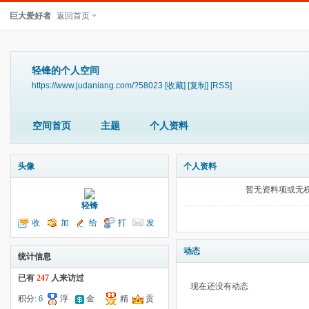
巨大爱好者
返回首页
轻锋的个人空间
https://www.judaniang.com/?58023
[收藏]
[复制]
[RSS]
空间首页
主题
个人资料
头像
个人资料
暂无资料项或无
轻锋
收
加
给
打
发
听TA
为好友
我留言
个招呼
送消息
动态
统计信息
已有
247
人来访过
现在还没有动态
积分:
6
浮
金
精
贡