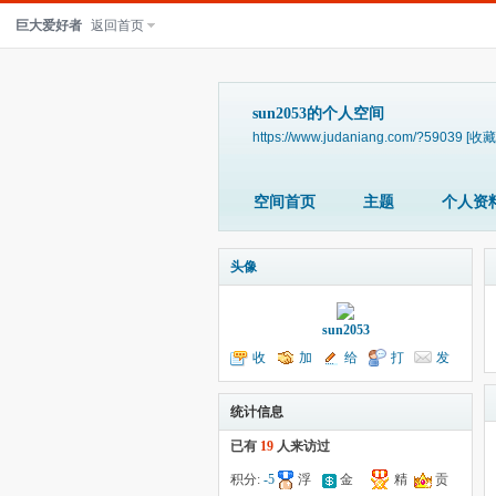
巨大爱好者
返回首页
sun2053的个人空间
https://www.judaniang.com/?59039
[收藏
空间首页
主题
个人资
头像
sun2053
收
加
给
打
发
听TA
为好友
我留言
个招呼
送消息
统计信息
已有
19
人来访过
积分:
-5
浮
金
精
贡