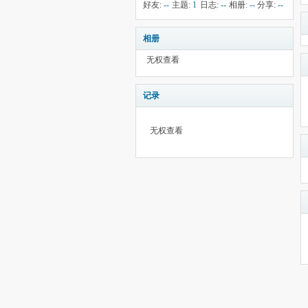
钱:
14
云:
297
献:
--
华:
--
好友:
--
主题:
1
日志:
--
相册:
--
分享:
--
相册
无权查看
记录
无权查看