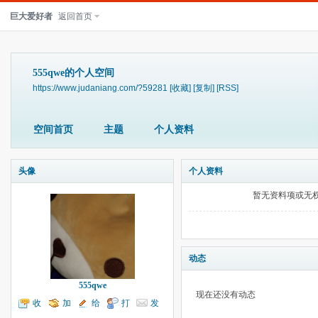
巨大爱好者
返回首页
555qwe的个人空间
https://www.judaniang.com/?59281
[收藏]
[复制]
[RSS]
空间首页
主题
个人资料
头像
个人资料
暂无资料项或无
动态
555qwe
现在还没有动态
收
加
给
打
发
听TA
为好友
我留言
个招呼
送消息