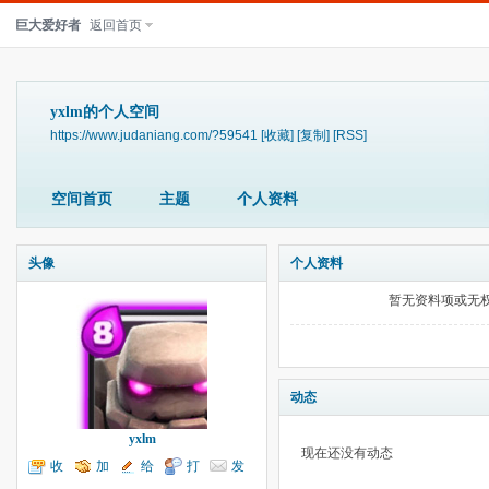
巨大爱好者
返回首页
yxlm的个人空间
https://www.judaniang.com/?59541
[收藏]
[复制]
[RSS]
空间首页
主题
个人资料
头像
个人资料
暂无资料项或无
动态
yxlm
现在还没有动态
收
加
给
打
发
听TA
为好友
我留言
个招呼
送消息