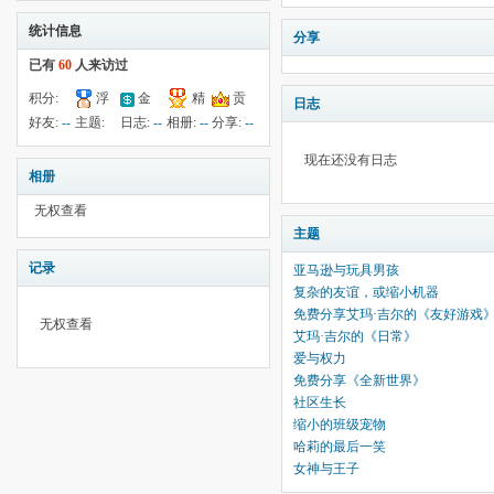
统计信息
分享
已有
60
人来访过
积分:
浮
金
精
贡
日志
117
钱:
84
云:
献:
--
华:
--
好友:
--
主题:
日志:
--
相册:
--
分享:
--
1032
36
现在还没有日志
相册
无权查看
主题
记录
亚马逊与玩具男孩
复杂的友谊，或缩小机器
免费分享艾玛·吉尔的《友好游戏
无权查看
艾玛·吉尔的《日常》
爱与权力
免费分享《全新世界》
社区生长
缩小的班级宠物
哈莉的最后一笑
女神与王子