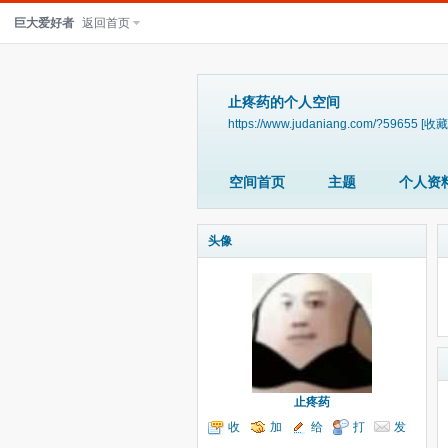
巨大爱好者
返回首页
止疼药的个人空间
https://www.judaniang.com/?59655
[收藏
空间首页
主题
个人资
头像
止疼药
收
加
给
打
发
听TA
为好友
我留言
个招呼
送消息