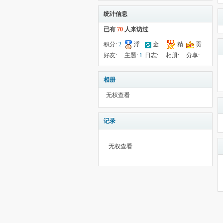
统计信息
已有
70
人来访过
积分:
2
浮
金
精
贡
钱:
3
云:
220
献:
--
华:
--
好友:
--
主题:
1
日志:
--
相册:
--
分享:
--
相册
无权查看
记录
无权查看