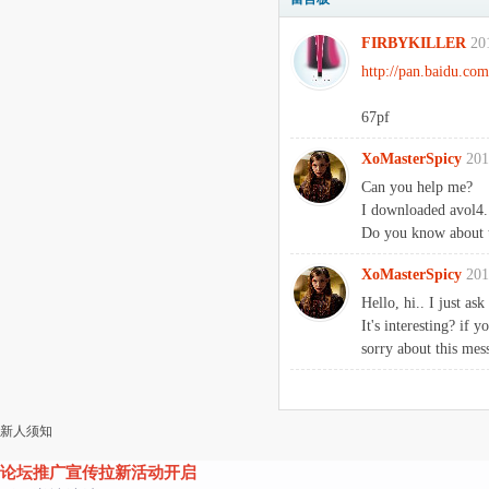
FIRBYKILLER
20
http://pan.baidu.co
67pf
XoMasterSpicy
201
Can you help me?
I downloaded avol4..
Do you know about 
XoMasterSpicy
201
Hello, hi.. I just ask
It's interesting? if y
sorry about this mes
新人须知
论坛推广宣传拉新活动开启