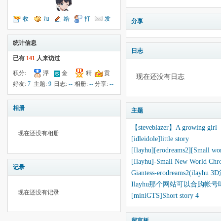
收
加
给
打
发
分享
听TA
为好友
我留言
个招呼
送消息
统计信息
日志
已有
141
人来访过
积分:
浮
金
精
贡
现在还没有日志
23
钱:
--
云:
-18
献:
--
华:
--
好友:
7
主题:
9
日志:
--
相册:
--
分享:
--
相册
主题
【steveblazer】A growing girl
现在还没有相册
[idleidole]little story
[Ilayhu][erodreams2][Small
[Ilayhu]-Small New World Chr
记录
Giantess-erodreams2(il
Ilayhu那个网站可以合购帐号
现在还没有记录
[miniGTS]Short story 4
留言板