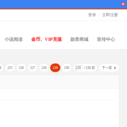
登录
|
立即注册
小说阅读
金币、VIP充值
勋章商城
宣传中心
4
225
226
227
228
229
230
/ 230 页
下一页