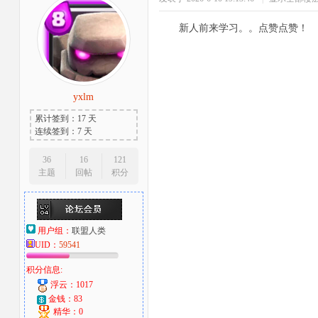
新人前来学习。。点赞点赞！
yxlm
累计签到：17 天
连续签到：7 天
36
16
121
主题
回帖
积分
用户组：
联盟人类
UID：
59541
积分信息:
浮云：1017
金钱：83
精华：0