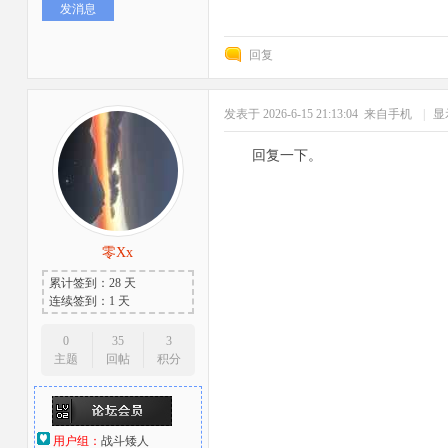
发消息
回复
发表于 2026-6-15 21:13:04
来自手机
|
显
回复一下。
零Xx
累计签到：28 天
连续签到：1 天
0
35
3
主题
回帖
积分
用户组：
战斗矮人