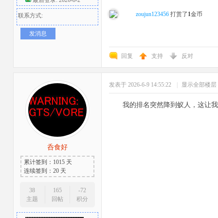
zoujun123456
打赏了
1
金币
联系方式:
发消息
回复
支持
反对
发表于 2026-6-9 14:55:22
|
显示全部楼层
者
我的排名突然降到蚁人，这让我
呑食好
累计签到：1015 天
连续签到：20 天
38
165
-72
主题
回帖
积分