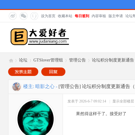
设为首页
收藏本站
每日签到
内容审核
版主申请
论坛
论坛
GTSlover管理组
管理公告
论坛积分制度更新通告（
巨
»
›
›
›
楼主:
暗影之心
-
[管理公告]
论坛积分制度更新通告（2
发表于 2026-6-7 09:02:14
|
显示全部楼层
果然得这样干了。接受好了