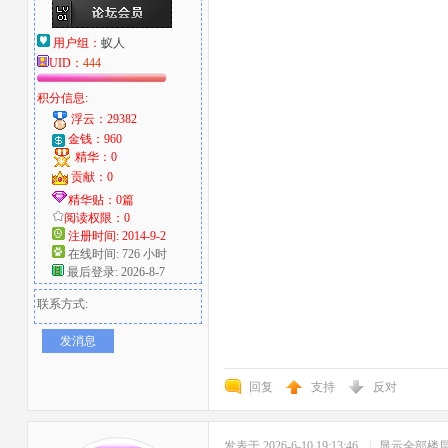
用户组：
蚁人
UID：
444
积分信息:
浮云：29382
金钱：960
精华：0
贡献：0
精华贴：0篇
阅读权限：0
注册时间: 2014-9-2
在线时间: 726 小时
最后登录: 2026-8-7
联系方式:
发消息
回复
支持
反对
发表于 2026-6-10 19:13:46
|
显示全部楼