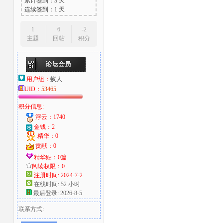
累计签到：3 天
连续签到：1 天
1
6
-2
主题
回帖
积分
用户组：
蚁人
UID：
53465
积分信息:
浮云：1740
金钱：2
精华：0
贡献：0
精华贴：0篇
阅读权限：0
注册时间: 2024-7-2
在线时间: 52 小时
最后登录: 2026-8-5
联系方式: