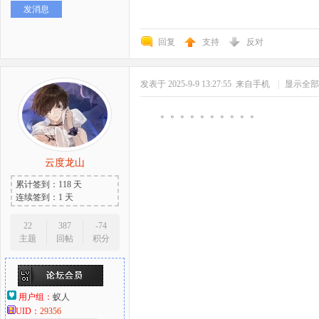
发消息
好
回复
支持
反对
发表于 2025-9-9 13:27:55
来自手机
|
显示全部
。。。。。。。。。。
云度龙山
者
累计签到：118 天
连续签到：1 天
22
387
-74
主题
回帖
积分
用户组：
蚁人
UID：
29356