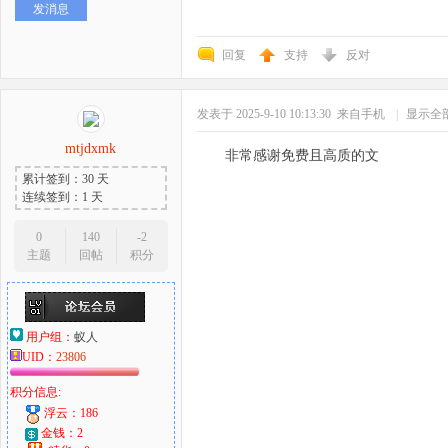
发消息
回复
支持
反对
发表于 2025-9-10 10:13:30
来自手机
|
显示全
mtjdxmk
非常感谢免费且高质的文
累计签到：30 天
连续签到：1 天
0
140
-2
主题
回帖
积分
用户组：
蚁人
UID：
23806
积分信息:
浮云：186
金钱：2