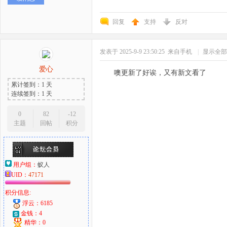
回复
支持
反对
发表于 2025-9-9 23:50:25
来自手机
|
显示全部
爱心
噢更新了好诶，又有新文看了
累计签到：1 天
连续签到：1 天
0
82
-12
主题
回帖
积分
用户组：
蚁人
UID：
47171
积分信息:
浮云：6185
金钱：4
精华：0