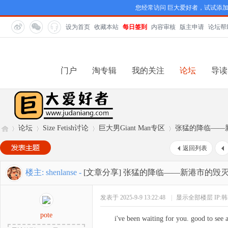
您经常访问 巨大爱好者，试试添
设为首页
收藏本站
每日签到
内容审核
版主申请
论坛帮
门户
淘专辑
我的关注
论坛
导读
论坛
Size Fetish讨论
巨大男Giant Man专区
张猛的降临——
返回列表
巨
»
›
›
›
楼主:
shenlanse
-
[文章分享]
张猛的降临——新港市的毁
发表于 2025-9-9 13:22:48
|
显示全部楼层
IP:
pote
i've been waiting for you. good to see 