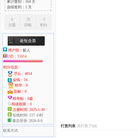
累计签到：164 天
连续签到：1 天
0
78
-5
主题
回帖
积分
大
用户组：
蚁人
UID：
55914
积分信息:
浮云：4014
金钱：34
精华：0
爱
贡献：0
精华贴：0篇
阅读权限：0
注册时间: 2025-1-30
在线时间: 157 小时
最后登录: 2026-8-6
打赏列表
共打赏了0次
联系方式: