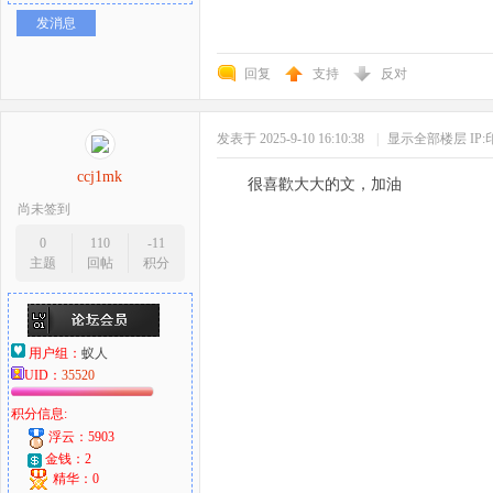
发消息
回复
支持
反对
发表于 2025-9-10 16:10:38
|
显示全部楼层
IP
ccj1mk
很喜歡大大的文，加油
尚未签到
0
110
-11
主题
回帖
积分
用户组：
蚁人
UID：
35520
积分信息:
浮云：5903
金钱：2
精华：0