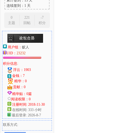
累计签到：13 天
连续签到：1 天
0
221
-7
主题
回帖
积分
用户组：
蚁人
UID：
23232
积分信息:
浮云：1903
金钱：7
精华：0
贡献：0
精华贴：0篇
阅读权限：0
注册时间: 2018-11-30
在线时间: 333 小时
最后登录: 2026-8-7
联系方式: