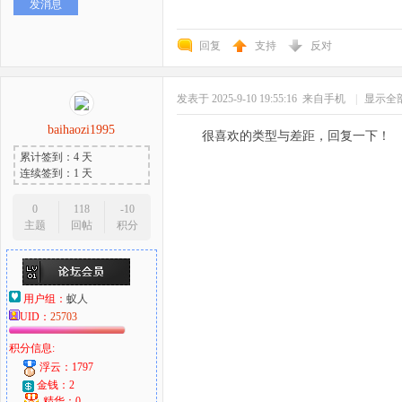
发消息
回复
支持
反对
发表于 2025-9-10 19:55:16
来自手机
|
显示全
baihaozi1995
很喜欢的类型与差距，回复一下！
累计签到：4 天
连续签到：1 天
0
118
-10
主题
回帖
积分
用户组：
蚁人
UID：
25703
积分信息:
浮云：1797
金钱：2
精华：0