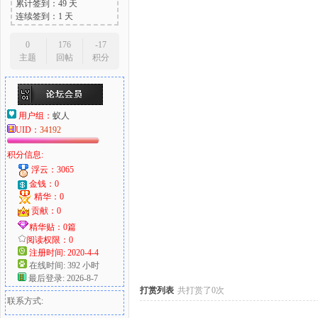
累计签到：49 天
连续签到：1 天
0
176
-17
主题
回帖
积分
大
用户组：
蚁人
UID：
34192
积分信息:
浮云：3065
金钱：0
精华：0
爱
贡献：0
精华贴：0篇
阅读权限：0
注册时间: 2020-4-4
在线时间: 392 小时
最后登录: 2026-8-7
打赏列表
共打赏了0次
联系方式: