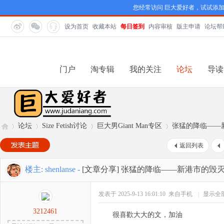
您经常访问 巨大爱好者，试试添
设为首页
收藏本站
每日签到
内容审核
版主申请
论坛帮
门户
淘专辑
我的关注
论坛
导读
论坛
Size Fetish讨论
巨大男Giant Man专区
张猛的降临——
返回列表
巨
»
›
›
›
楼主:
shenlanse
-
[文章分享]
张猛的降临——新港市的毁
发表于 2025-9-13 16:01:10
来自手机
|
显示全
3212461
很喜歡大大的文，加油