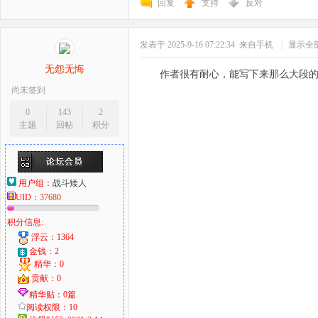
回复
支持
反对
发表于 2025-9-16 07:22:34
来自手机
|
显示全
无怨无悔
作者很有耐心，能写下来那么大段
尚未签到
0
143
2
主题
回帖
积分
用户组：
战斗矮人
UID：
37680
积分信息:
浮云：1364
金钱：2
精华：0
贡献：0
精华贴：0篇
阅读权限：10