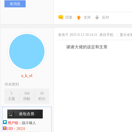
发消息
好
回复
支持
反对
发表于 2025-9-13 20:14:21
来自手机
|
显示全
谢谢大佬的设定和文章
者
a_k_ol
尚未签到
5
104
10
主题
回帖
积分
用户组：
战斗矮人
UID：
29231