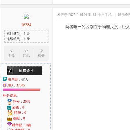
发表于 2025-9-16 01:51:13
来自手机
|
显示全
16384
两者唯一的区别在于物理尺度：巨人
累计签到：1 天
连续签到：1 天
0
97
-6
主题
回帖
积分
用户组：
蚁人
UID：
37345
积分信息:
浮云：2079
金钱：0
精华：0
贡献：0
精华贴：0篇