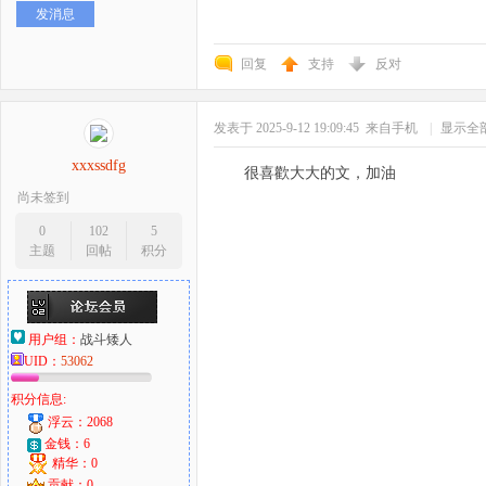
发消息
好
回复
支持
反对
发表于 2025-9-12 19:09:45
来自手机
|
显示全
xxxssdfg
很喜歡大大的文，加油
尚未签到
0
102
5
主题
回帖
积分
者
用户组：
战斗矮人
UID：
53062
积分信息:
浮云：2068
金钱：6
精华：0
贡献：0