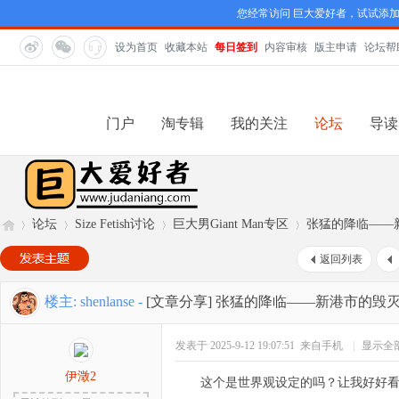
您经常访问 巨大爱好者，试试添
设为首页
收藏本站
每日签到
内容审核
版主申请
论坛帮
门户
淘专辑
我的关注
论坛
导读
论坛
Size Fetish讨论
巨大男Giant Man专区
张猛的降临——
返回列表
巨
»
›
›
›
楼主:
shenlanse
-
[文章分享]
张猛的降临——新港市的毁
发表于 2025-9-12 19:07:51
来自手机
|
显示全
伊澂2
这个是世界观设定的吗？让我好好