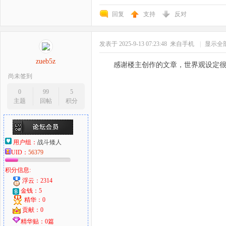
回复
支持
反对
发表于 2025-9-13 07:23:48
来自手机
|
显示全
zueb5z
感谢楼主创作的文章，世界观设定
尚未签到
0
99
5
主题
回帖
积分
用户组：
战斗矮人
UID：
56379
积分信息:
浮云：2314
金钱：5
精华：0
贡献：0
精华贴：0篇