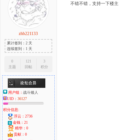
不错不错，支持一下楼主
zhb221133
累计签到：2 天
连续签到：1 天
0
121
3
主题
回帖
积分
用户组：
战斗矮人
UID：
36127
积分信息:
浮云：2736
金钱：21
精华：0
贡献：0