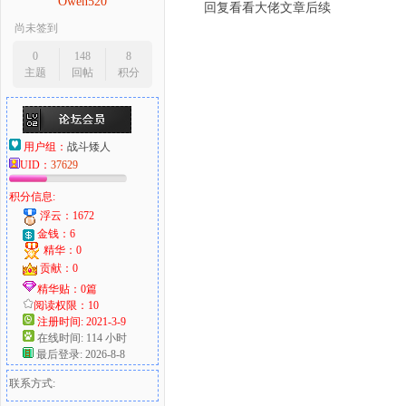
Owen520
回复看看大佬文章后续
尚未签到
0
148
8
主题
回帖
积分
用户组：
战斗矮人
UID：
37629
积分信息:
浮云：1672
金钱：6
精华：0
贡献：0
精华贴：0篇
阅读权限：10
注册时间: 2021-3-9
在线时间: 114 小时
最后登录: 2026-8-8
联系方式: