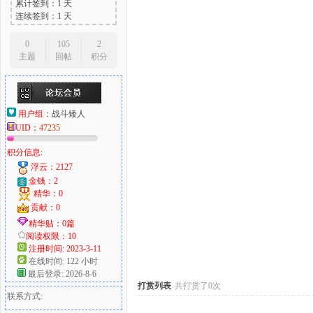
累计签到：1 天
连续签到：1 天
0
105
2
主题
回帖
积分
大
用户组：
战斗矮人
UID：
47235
积分信息:
浮云：2127
金钱：2
精华：0
爱
贡献：0
精华贴：0篇
阅读权限：10
注册时间: 2023-3-11
在线时间: 122 小时
最后登录: 2026-8-6
打赏列表
共打赏了0次
联系方式: