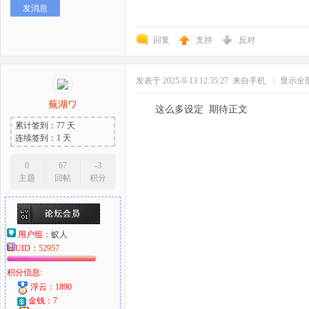
发消息
回复
支持
反对
发表于 2025-9-13 12:35:27
来自手机
|
显示全
蕪湖ワ
这么多设定 期待正文
累计签到：77 天
连续签到：1 天
0
67
-3
主题
回帖
积分
用户组：
蚁人
UID：
52957
积分信息:
浮云：1890
金钱：7