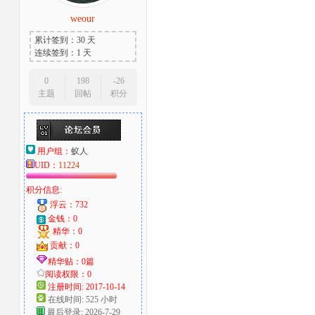
weour
大
累计签到：30 天
连续签到：1 天
0
198
-26
主题
回帖
积分
用户组：
蚁人
UID：
11224
爱
积分信息:
浮云：732
金钱：0
精华：0
贡献：0
精华贴：0篇
阅读权限：0
注册时间: 2017-10-14
在线时间: 525 小时
好
最后登录: 2026-7-29