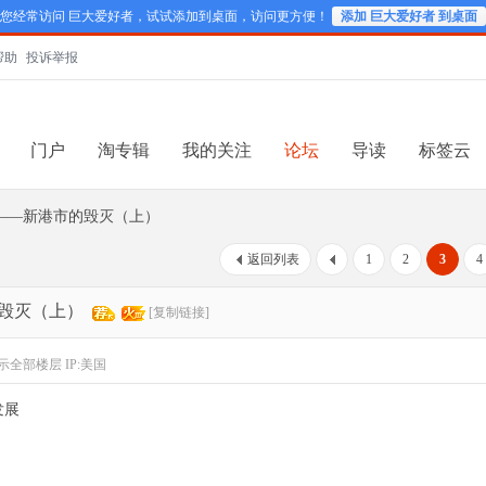
您经常访问 巨大爱好者，试试添加到桌面，访问更方便！
添加 巨大爱好者 到桌面
帮助
投诉举报
门户
淘专辑
我的关注
论坛
导读
标签云
——新港市的毁灭（上）
返回列表
1
2
3
4
毁灭（上）
[复制链接]
示全部楼层
IP:美国
发展