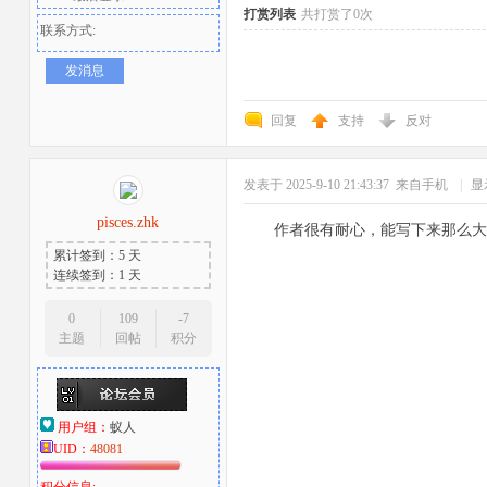
打赏列表
共打赏了0次
联系方式:
发消息
回复
支持
反对
发表于 2025-9-10 21:43:37
来自手机
|
显
者
pisces.zhk
作者很有耐心，能写下来那么大
累计签到：5 天
连续签到：1 天
0
109
-7
主题
回帖
积分
用户组：
蚁人
UID：
48081