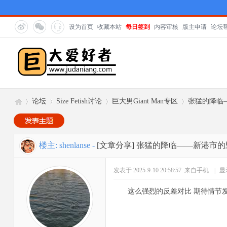
设为首页
收藏本站
每日签到
内容审核
版主申请
论坛
论坛
Size Fetish讨论
巨大男Giant Man专区
张猛的降临
巨
»
›
›
›
楼主:
shenlanse
-
[文章分享]
张猛的降临——新港市的
发表于 2025-9-10 20:58:57
来自手机
|
显
这么强烈的反差对比 期待情节