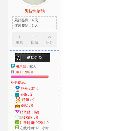
风枝惊暗鹊
累计签到：4 天
连续签到：1 天
1
95
-5
主题
回帖
积分
用户组：
蚁人
UID：
29408
积分信息:
浮云：2746
金钱：2
精华：0
贡献：0
精华贴：0篇
阅读权限：0
注册时间: 2020-1-9
在线时间: 181 小时