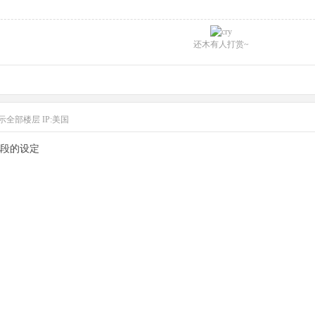
还木有人打赏~
示全部楼层
IP:美国
段的设定