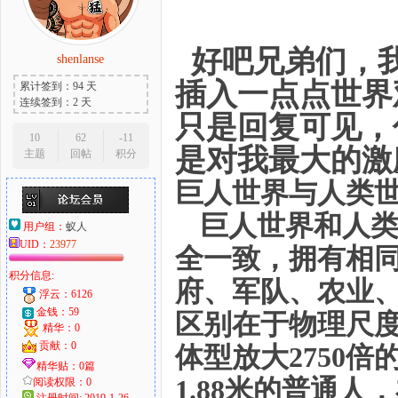
好吧兄弟们，我
shenlanse
大
插入一点点世界
累计签到：94 天
连续签到：2 天
只是回复可见，
10
62
-11
是对我最大的激励
主题
回帖
积分
巨人世界与人类
巨人世界和人
用户组：
蚁人
UID：
23977
全一致，拥有相
爱
积分信息:
府、军队、农业
浮云：6126
金钱：59
区别在于物理尺
精华：0
贡献：0
体型放大2750
精华贴：0篇
1.88米的普通人
阅读权限：0
注册时间: 2019-1-26