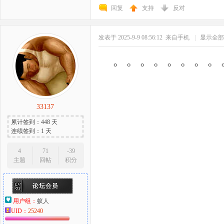
回复
支持
反对
发表于 2025-9-9 08:56:12
来自手机
|
显示全部
。。。。。。。。
33137
累计签到：448 天
连续签到：1 天
4
71
-39
主题
回帖
积分
用户组：
蚁人
UID：
25240