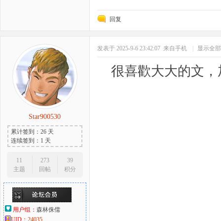
回复
发表于 2025-9-6 23:42:07
来自手机
|
显示全部
很喜歡大大的文，
Star900530
累计签到：26 天
连续签到：1 天
11
273
39
主题
回帖
积分
用户组：
森林侏儒
UID：
24035