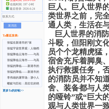
巨人。巨人世界的
在线时间: 197 小时
最后登录: 2026-6-24
好
类世界之前，完
联系方式:
通人类，生活在
发消息
巨人世界的消
Ta最近发表:
斗殴，但阳刚文
张猛在新港市的“保
养”（粗口施虐版）（上
张猛宇宙世界观：人物档
员个个龙精虎猛
案<张猛>
张猛降临云海市——与高
宿舍充斥着脚臭
者
壮壮的相遇(中）
张猛降临云海市——与高
壮壮的相遇(上）
张猛的降临——新港市的
执行救援任务，
毁灭（下）
张猛的降临——新港市的
的消防员并不知道
毁灭（中）
李伟雄的屠宰场：渺小人
类的末路
蝼蚁与巨柱：高壮壮的绝
舍、装备都与人类
境求生
更多Ta的好帖>>
的哑铃”或“巨大
观与人类世界一