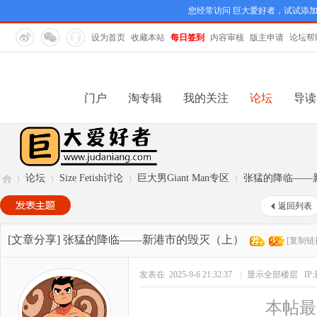
您经常访问 巨大爱好者，试试添
设为首页
收藏本站
每日签到
内容审核
版主申请
论坛帮
门户
淘专辑
我的关注
论坛
导读
论坛
Size Fetish讨论
巨大男Giant Man专区
张猛的降临——
返回列表
巨
»
›
›
›
[文章分享]
张猛的降临——新港市的毁灭（上）
[复制链
发表在 2025-9-6 21:32:37
|
显示全部楼层
I
本帖最后由