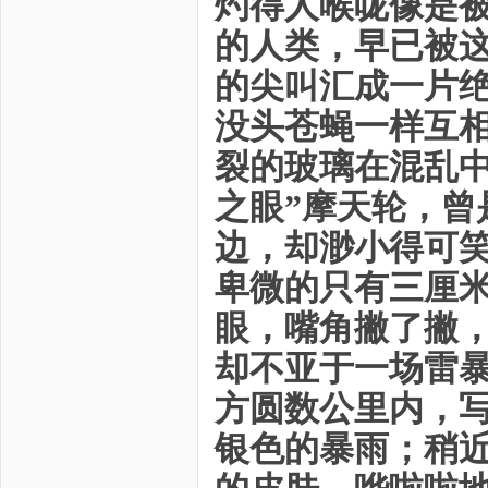
灼得人喉咙像是
的人类，早已被
的尖叫汇成一片
没头苍蝇一样互
裂的玻璃在混乱中
之眼”摩天轮，曾
边，却渺小得可
卑微的只有三厘
眼，嘴角撇了撇
却不亚于一场雷
方圆数公里内，
银色的暴雨；稍