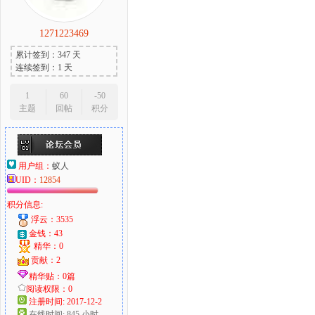
1271223469
累计签到：347 天
连续签到：1 天
1
60
-50
主题
回帖
积分
用户组：
蚁人
UID：
12854
积分信息:
浮云：3535
金钱：43
精华：0
贡献：2
精华贴：0篇
阅读权限：0
注册时间: 2017-12-2
在线时间: 845 小时