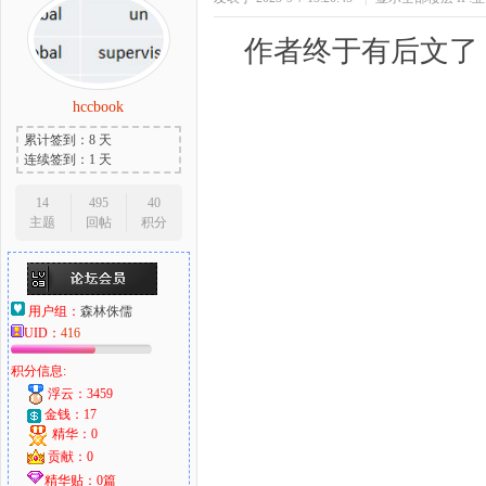
作者终于有后文了
hccbook
累计签到：8 天
连续签到：1 天
14
495
40
主题
回帖
积分
用户组：
森林侏儒
UID：
416
积分信息:
浮云：3459
金钱：17
精华：0
贡献：0
精华贴：0篇