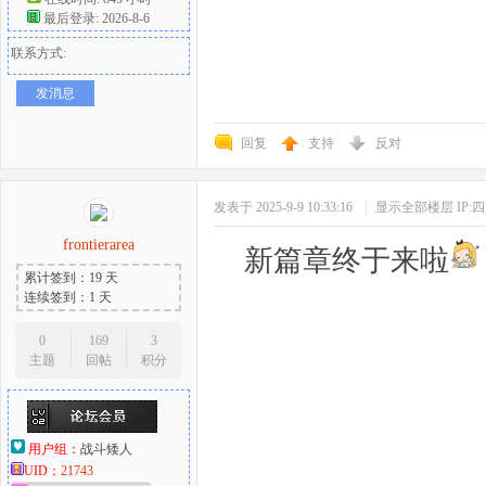
最后登录: 2026-8-6
联系方式:
发消息
回复
支持
反对
发表于 2025-9-9 10:33:16
|
显示全部楼层
IP:
frontierarea
新篇章终于来啦
累计签到：19 天
连续签到：1 天
0
169
3
主题
回帖
积分
用户组：
战斗矮人
UID：
21743