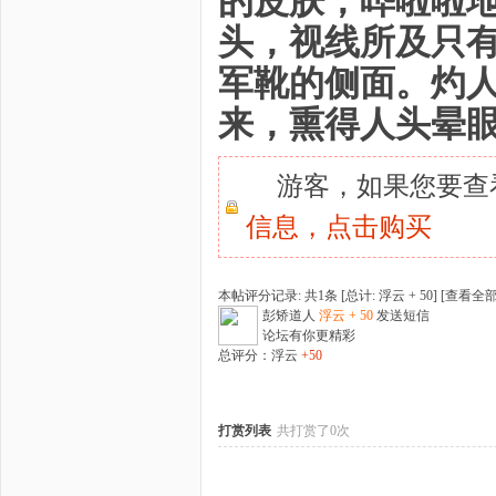
的皮肤，哗啦啦
头，视线所及只
军靴的侧面。灼
来，熏得人头晕
游客，如果您要查
信息，
点击购买
本帖评分记录: 共1条 [总计: 浮云 + 50] [
查看全
彭矫道人
浮云 + 50
发送短信
论坛有你更精彩
总评分：浮云
+50
打赏列表
共打赏了0次