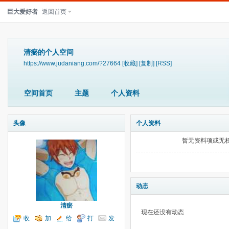
巨大爱好者
返回首页
清瘀的个人空间
https://www.judaniang.com/?27664
[收藏]
[复制]
[RSS]
空间首页
主题
个人资料
头像
个人资料
暂无资料项或无
动态
清瘀
现在还没有动态
收
加
给
打
发
听TA
为好友
我留言
个招呼
送消息