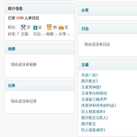
统计信息
分享
已有
1190
人来访过
积分:
浮
金
精
贡
日志
49
钱:
4
云:
献:
--
华:
--
好友:
7
主题:
日志:
--
相册:
--
分享:
--
1818
13
现在还没有日志
相册
现在还没有相册
主题
永远一起1
图片配文3
记录
王者男神团1
王者李白和韩信
王者版三顾矛芦
现在还没有记录
库库伊和丹帝的约会1
巨人报复城市4
图片配文2(真人)
图片配文
巨人报复城市3