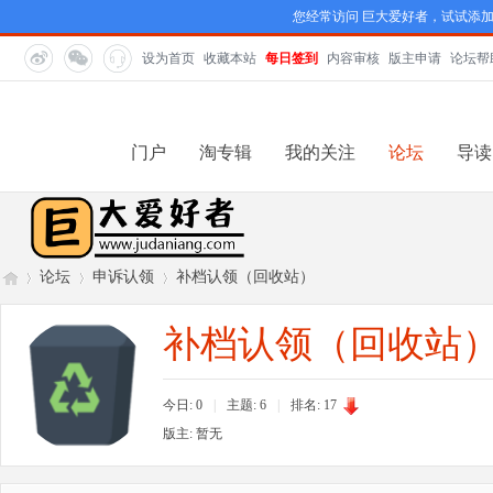
您经常访问 巨大爱好者，试试添
设为首页
收藏本站
每日签到
内容审核
版主申请
论坛帮
门户
淘专辑
我的关注
论坛
导读
论坛
申诉认领
补档认领（回收站）
补档认领（回收站
巨
»
›
›
今日: 0
|
主题: 6
|
排名:
17
版主: 暂无