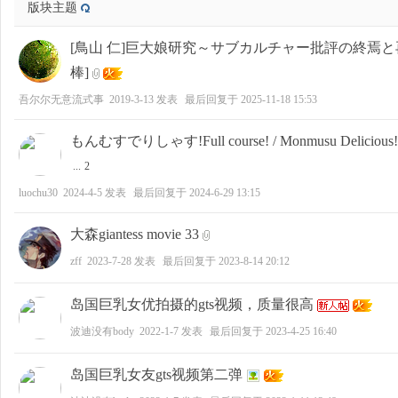
版块主题
[鳥山 仁]巨大娘研究～サブカルチャー批評の終焉と再生～[
棒]
吾尔尔无意流式事
2019-3-13
发表
最后回复于
2025-11-18 15:53
もんむすでりしゃす!Full course! / Monmusu Delicious! Fu
...
2
luochu30
2024-4-5
发表
最后回复于
2024-6-29 13:15
大森giantess movie 33
zff
2023-7-28
发表
最后回复于
2023-8-14 20:12
岛国巨乳女优拍摄的gts视频，质量很高
波迪没有body
2022-1-7
发表
最后回复于
2023-4-25 16:40
岛国巨乳女友gts视频第二弹