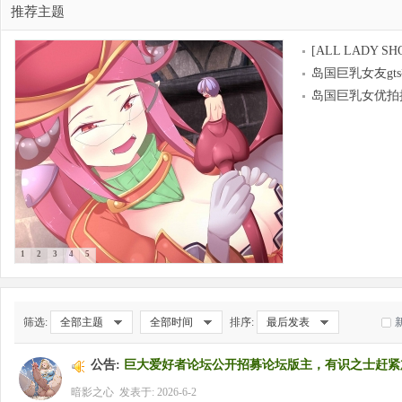
推荐主题
[ALL LADY SH
GTS Story Scene
岛国巨乳女友gt
大
重新上传)
第二弹
岛国巨乳女优拍
gts视频，质量很
1
2
3
4
5
爱
筛选:
全部主题
全部时间
排序:
最后发表
公告:
巨大爱好者论坛公开招募论坛版主，有识之士赶紧
暗影之心
发表于: 2026-6-2